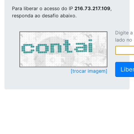
Para liberar o acesso
do IP
216.73.217.109
,
responda ao desafio abaixo.
Digite 
lado no
[trocar imagem]