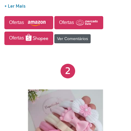
que ficarão perfeitas com várias roupinhas do
enxoval. Os lacinhos são aplicados nas faixinhas
com todo cuidado, zelamos por cada detalhe para
Ofertas
Ofertas
que nada possa incomodar sua bebê.
Ofertas
Ver Comentários
2