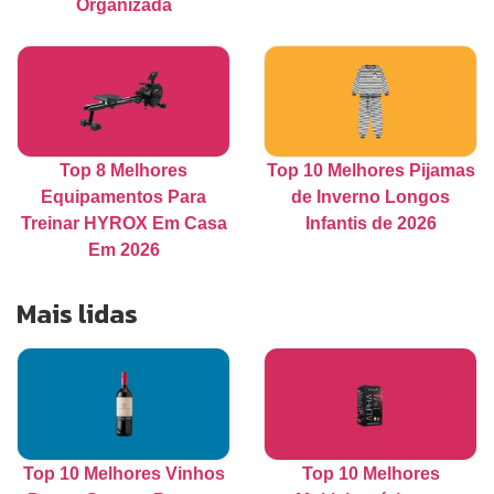
Organizada
Top 8 Melhores
Top 10 Melhores Pijamas
Equipamentos Para
de Inverno Longos
Treinar HYROX Em Casa
Infantis de 2026
Em 2026
Mais lidas
Top 10 Melhores Vinhos
Top 10 Melhores