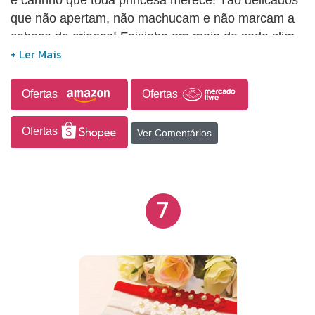
que não apertam, não machucam e não marcam a
cabeça da criança! Faixinha em meia de seda slim -
suave e delicada - ideal para bebês recém nascidas
à dois anos de idade. Lacinhos de 6cm - lindos e
muito delicados! Cores suaves. Fino acabamento.
Ofertas
Ofertas
Faixinha ajustável.
Ofertas
Ver Comentários
7