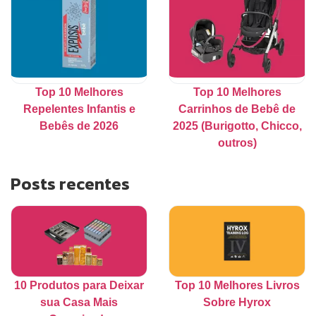
Top 10 Melhores
Top 10 Melhores
Repelentes Infantis e
Carrinhos de Bebê de
Bebês de 2026
2025 (Burigotto, Chicco,
outros)
Posts recentes
10 Produtos para Deixar
Top 10 Melhores Livros
sua Casa Mais
Sobre Hyrox