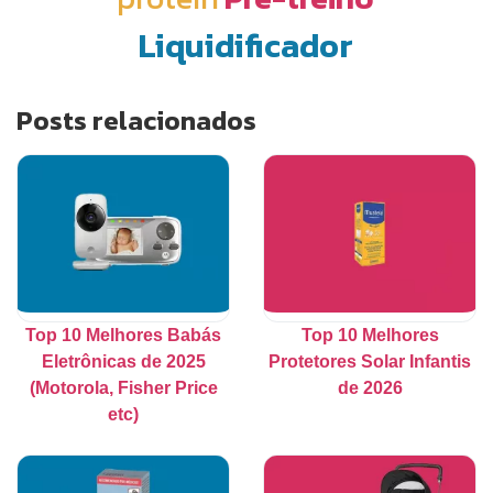
Liquidificador
Posts relacionados
Top 10 Melhores Babás
Top 10 Melhores
Eletrônicas de 2025
Protetores Solar Infantis
(Motorola, Fisher Price
de 2026
etc)