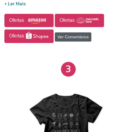
no colarinho e ombros. Tipo de impressão: DTG -
Impressão digital direta no tecido com toque zero e
alta durabilidade. Sobre a Estampa. Arte exclusiva
Ofertas
Ofertas
com tema de humor. Design feito por Studio Geek.
Estampa levemente desbotada estilo Vintage.
Ofertas
Ver Comentários
3