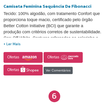
Camiseta Feminina Sequência De Fibonacci
Tecido: 100% algodão, com tratamento Confort que
proporciona toque macio, certificado pelo órgão
Better Cotton Initiative (BCI) que garante a
produção com critérios corretos de sustentabilidade.
Cor: Off White. Costuras reforçadas no colarinho e
ombros. Tipo de impressão: DTG - Impressão digital
direta no tecido com toque zero e alta durabilidade.
Arte exclusiva com tema de Ciências. Design feito
Ofertas
Ofertas
por Studio Geek. Estampa levemente desbotada
estilo Vintage.
Ofertas
Ver Comentários
6