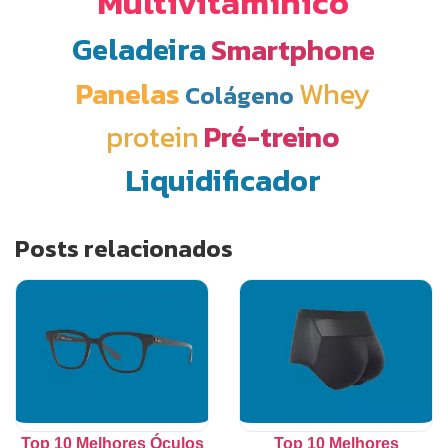
Multivitamínico
Geladeira
Smartphone
Panelas
Whey
Colágeno
protein
Pré-treino
Liquidificador
Posts relacionados
Top 10 Melhores Óculos
Top 10 Melhores