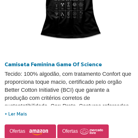
Camiseta Feminina Game Of Science
Tecido: 100% algodão, com tratamento Confort que
proporciona toque macio, certificado pelo orgão
Better Cotton Initiative (BCI) que garante a
produção com critérios corretos de
sustentatibilidade. Cor: Preto. Costuras reforçadas
no colarinho e ombros. Tipo de impressão: DTG -
Impressão digital direta no tecido com toque zero e
alta durabilidade. Sobre a Estampa. Arte exclusiva
Ofertas
Ofertas
com tema de Ciências. Design feito por Studio