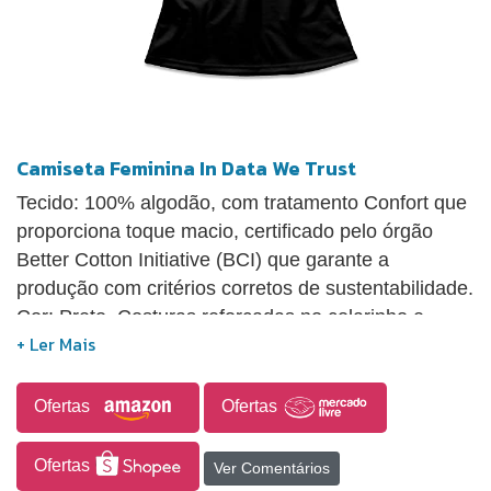
Camiseta Feminina In Data We Trust
Tecido: 100% algodão, com tratamento Confort que
proporciona toque macio, certificado pelo órgão
Better Cotton Initiative (BCI) que garante a
produção com critérios corretos de sustentabilidade.
Cor: Preto. Costuras reforçadas no colarinho e
ombros. Tipo de impressão: DTG - Impressão digital
direta no tecido com toque zero e alta durabilidade.
Arte exclusiva com tema baseado em tecnologia.
Ofertas
Ofertas
Design criado por Studio Geek. Estampa levemente
desbotada estilo Vintage.
Ofertas
Ver Comentários