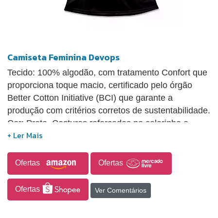
Camiseta Feminina Devops
Tecido: 100% algodão, com tratamento Confort que
proporciona toque macio, certificado pelo órgão
Better Cotton Initiative (BCI) que garante a
produção com critérios corretos de sustentabilidade.
Cor: Preto. Costuras reforçadas no colarinho e
ombros. Tipo de impressão: DTG - Impressão digital
direta no tecido com toque zero e alta durabilidade.
Arte exclusiva com tema baseado em tecnologia.
Ofertas
Ofertas
Design criado por Studio Geek. Estampa levemente
desbotada estilo Vintage.
Ofertas
Ver Comentários