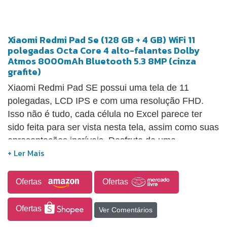
Xiaomi Redmi Pad Se (128 GB + 4 GB) WiFi 11
polegadas Octa Core 4 alto-falantes Dolby
Atmos 8000mAh Bluetooth 5.3 8MP (cinza
grafite)
Xiaomi Redmi Pad SE possui uma tela de 11
polegadas, LCD IPS e com uma resolução FHD.
Isso não é tudo, cada célula no Excel parece ter
sido feita para ser vista nesta tela, assim como suas
apresentações incríveis. Desfrute de uma
experiência de rolagem suave e amanteigada em
toda a interface do usuário e desfrute de jogos de
alta taxa de atualização com molduras que
Ofertas
Ofertas
respondem a todas as suas ações. Encontrou uma
nova faixa você não consegue manter suas orelhas
Ofertas
Ver Comentários
afastadas? Quer experimentar cada cena como se