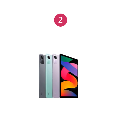
estivesse acontecendo ao seu lado? Aproveite cada
batida com alto-falantes quádruplos no Redmi Pad
2
Mergulhe mais fundo em cada cena com som que
envolve você onde quer que você vá com Dolby
Atmos no Redmi Pad Aperte o botão de reprodução
abaixo para experimentar Dolby Atmos no seu
sistema. Passe por jogos, documentos e
multitarefas como um profissional, sem suar com o
processador Qualcomm Snapdragon 680 (SM6225),
tornando cada experiência super suave. Chamadas
de vídeo Full HD com FocusFrame que ajusta a
moldura de acordo com o seu movimento e até
amplia o campo de visão em até 105 ° C para
acomodar sua família e amigos. O MIUI 14
juntamente com o Android 13 pronto para uso, traz
várias produtividades e melhorias focadas no
entretenimento, juntamente com uma interface de