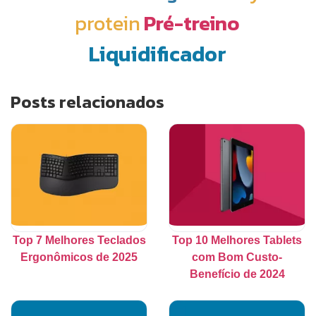
protein
Pré-treino
Liquidificador
Posts relacionados
Top 7 Melhores Teclados
Top 10 Melhores Tablets
Ergonômicos de 2025
com Bom Custo-
Benefício de 2024