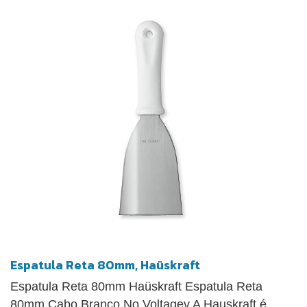
Espatula Reta 80mm, Haüskraft
Espatula Reta 80mm Haüskraft Espatula Reta
80mm Cabo Branco No Voltagev A Hauskraft é