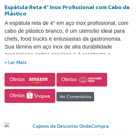
Espátula Reta 4" Inox Profissional com Cabo de
Plástico
A espátula reta de 4'' em aço inox profissional, com
cabo de plástico branco, é um utensílio ideal para
chefs, food trucks e entusiastas da gastronomia.
Sua lâmina em aço inox de alta durabilidade
proporciona cortes precisos e é resistente a
alimentos pesados, enquanto o cabo anatômico em
polipropileno garante conforto, segurança e
resistência ao calor. Este utensílio, fácil de limpar e
Ofertas
Ofertas
versátil, é perfeito para preparar hambúrgueres,
carnes, grelhados, massas e confeitaria, sendo
Ofertas
Ver Comentários
adequado tanto para uso doméstico quanto
profissional. Com dimensões de 24 cm de altura e
10 cm de diâmetro, pesa 185 g e é uma excelente
opção de presente para aqueles que apreciam
cozinhar com qualidade.