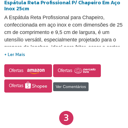
Espátula Reta Profissional P/ Chapeiro Em Aço
Inox 25cm
A Espátula Reta Profissional para Chapeiro,
confeccionada em aço inox e com dimensões de 25
cm de comprimento e 9,5 cm de largura, é um
utensílio versátil, especialmente projetado para o
preparo de lanches. Ideal para fritar, assar e cortar
diversos alimentos, proporciona conforto,
praticidade e segurança no manuseio. Além disso,
sua ponta fina facilita o deslizamento e a espátula é
Ofertas
Ofertas
eficaz na raspagem da chapa, permitindo a
remoção de resíduos de carne. O cabo em
Ofertas
Ver Comentários
polipropileno conta com proteção antibacteriana,
tornando este utensílio uma escolha prática e
indispensável para a sua cozinha.
3