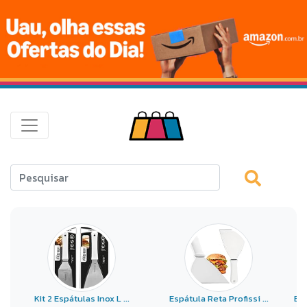
Kit 2 Espátulas Inox L ...
Espátula Reta Profissi ...
ES