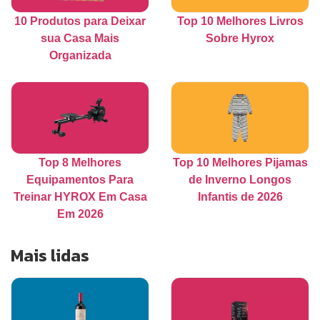
10 Produtos para Deixar
Top 10 Melhores Livros
sua Casa Mais
Sobre Hyrox
Organizada
Top 8 Melhores
Top 10 Melhores Pijamas
Equipamentos Para
de Inverno Longos
Treinar HYROX Em Casa
Infantis de 2026
Em 2026
Mais lidas