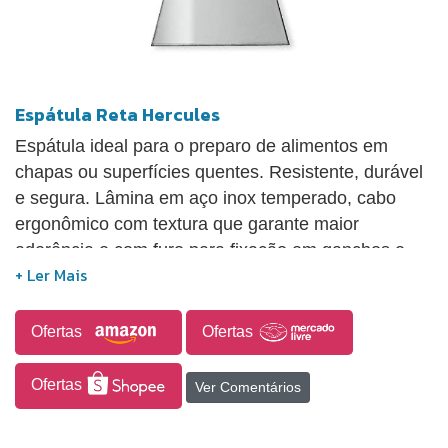
Espátula Reta Hercules
Espátula ideal para o preparo de alimentos em
chapas ou superfícies quentes. Resistente, durável
e segura. Lâmina em aço inox temperado, cabo
ergonômico com textura que garante maior
aderência e com furo para fixação em ganchos e
barras. Proteção antimicrobial e certificação NSF.
Pode ser higienizadas na maquina de lavar.
Indicada para uso profissional e domestico.
Ofertas
Ofertas
Ofertas
Ver Comentários