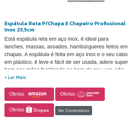
Espátula Reta P/Chapa E Chapeiro Profissional
Inox 23,5cm
Está espátula reta em aço inox, é ideal para
lanches, massas, assados, hambúrgueres feitos em
chapas. A espátula é feita em aço inox e o seu cabo
em plástico, é leve e fácil de ser usada, adere super
bem nas mãos facilitando na hora de seu uso, não
transmite gosto ou cheiro nos alimentos. Material
durável e resistente a corrosão. Espátula Reta
Profissional. Material: Fabricada em Aço Inox. Cabo
Ofertas
Ofertas
Branco em Polipropileno. Lâmina Cortante
Dimensões: Comprimento: 23,5 cm. Largura: 9,5 cm
Ofertas
Ver Comentários
.