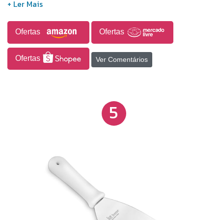
cor preta, e vai embelezar ainda mais sua cozinha!
Ofertas
Ofertas
Ofertas
Ver Comentários
5