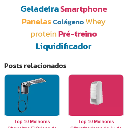
Geladeira
Smartphone
Panelas
Whey
Colágeno
protein
Pré-treino
Liquidificador
Posts relacionados
Top 10 Melhores
Top 10 Melhores