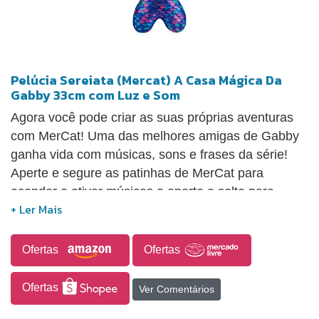
Pelúcia Sereiata (Mercat) A Casa Mágica Da
Gabby 33cm com Luz e Som
Agora você pode criar as suas próprias aventuras
com MerCat! Uma das melhores amigas de Gabby
ganha vida com músicas, sons e frases da série!
Aperte e segure as patinhas de MerCat para
acender e ativar músicas e aperte e solte para
acender as luzes e tocar os sons e frases da
personagem. A pelúcia possui detalhes realistas
com tecido metálico e macio e detalhes bordados
Ofertas
Ofertas
iguais ao apresentado na série da Gabby! A pelúcia
possui 33cm e é a companheira perfeita para
Ofertas
Ver Comentários
abraços e brincadeiras.