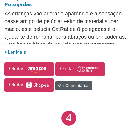
Polegadas
As crianças vão adorar a aparência e a sensação
desse amigo de pelúcia! Feito de material super
macio, este pelúcia CatRat de 8 polegadas é o
ajudante de ronronar para abraços ou brincadeiras.
Este bonito bicho de pelúcia CatRat apresenta
detalhes realistas, uma cauda longa e um tecido
azul super macio - ele se parece com o amigo gato-
tastic de Gabby do programa! Os brinquedos de
Ofertas
Ofertas
pelúcia Gabby's Dollhouse são para crianças a
partir de 3 anos.
Ofertas
Ver Comentários
4