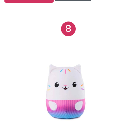
Cakey Cat, MerCat e mais (cada um vendido
separadamente) e criar suas próprias aventuras! Os
brinquedos de pelúcia Gabby's Dollhouse são para
8
crianças a partir de 3 anos. Traga para casa seus
personagens favoritos com os bichos de pelúcia
Purr-ific Plush (cada um vendido separadamente)!
Brinquedos para meninas e meninos de 3 e acima.