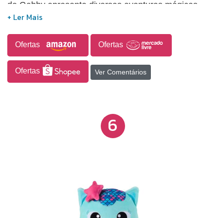
de Gabby apresenta diversas aventuras mágicas,
prontas para serem descobertas! Há mais de 15
anos, a Sunny faz a ponte entre o mundo do faz de
conta e os apaixonados por brinquedos, sempre
Ofertas
Ofertas
mudando a brincadeira e garantindo que ela nunca
acabe.
Ofertas
Ver Comentários
6