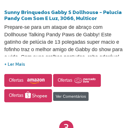
Sunny Brinquedos Gabby S Dollhouse - Pelucia
Pandy Com Som E Luz, 3066, Multicor
Prepare-se para um ataque de abraço com
Dollhouse Talking Pandy Paws de Gabby! Este
gatinho de pelúcia de 13 polegadas super macio e
fofinho traz o melhor amigo de Gabby do show para
a vida. Com suas orelhas pontudas, rabo adorável,
detalhes bordados e seu Pandy Pack, Talking
Pandy Paws é o companheiro perfeito para brincar
ou dormir. Dê um aperto na pata de Pandy e segure
Ofertas
Ofertas
para vê-la se iluminar, ativando canções cativantes
Aperte e solte sua pata para que ela acenda
Ofertas
Ver Comentários
novamente e ouça ainda mais sons e frases do
show! Talking Pandy Paws conhece duas músicas e
tem 10 sons e frases. Com o seu novo bicho de
3
pelúcia fofo Pandy Paws ao seu lado, você pode