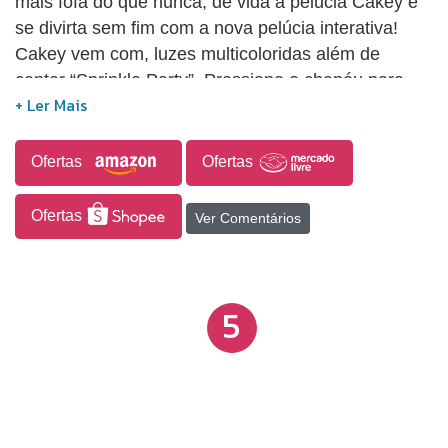
mais fofa do que nunca, de vida a pelucia Cakey e
se divirta sem fim com a nova pelúcia interativa!
Cakey vem com, luzes multicoloridas além de
cantar “Sprinkle Party”. Pressione o chapéu para
interagir Crie memorias únicas e incríveis com a
nova pelúcia interativa Cakey, se divirta com suas
luzes, sons e sua musica, faça a melhor festa com a
Ofertas
Ofertas
pelúcia cakey.
Ofertas
Ver Comentários
5