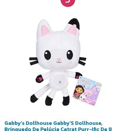
criar todos os tipos de aventuras emocionantes de
novo e de novo.
Gabby’s Dollhouse Gabby'S Dollhouse,
Brinquedo De Pelúcia Catrat Purr-Ific De 8