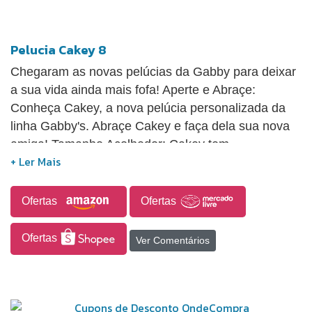
Pelucia Cakey 8
Chegaram as novas pelúcias da Gabby para deixar
a sua vida ainda mais fofa! Aperte e Abraçe:
Conheça Cakey, a nova pelúcia personalizada da
linha Gabby's. Abraçe Cakey e faça dela sua nova
amiga! Tamanho Acolhedor: Cakey tem
aproximadamente 8 polegadas de fofura, perfeito
para abraçar e levar para onde você quiser.
Desfrute de momentos aconchegantes e fofos com
Ofertas
Ofertas
as novas pelúcias da Gabby, trazendo uma dose
extra de fofura para o seu dia-a-dia.
Ofertas
Ver Comentários