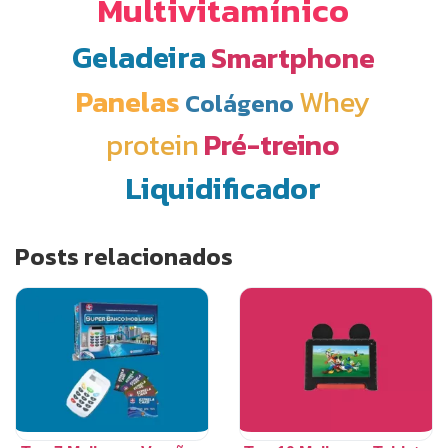
Multivitamínico
Geladeira
Smartphone
Panelas
Whey
Colágeno
protein
Pré-treino
Liquidificador
Posts relacionados