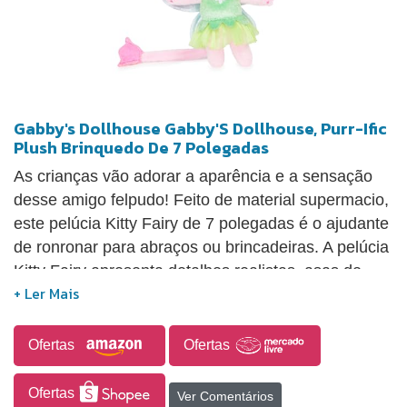
Gabby's Dollhouse Gabby'S Dollhouse, Purr-Ific
Plush Brinquedo De 7 Polegadas
As crianças vão adorar a aparência e a sensação
desse amigo felpudo! Feito de material supermacio,
este pelúcia Kitty Fairy de 7 polegadas é o ajudante
de ronronar para abraços ou brincadeiras. A pelúcia
Kitty Fairy apresenta detalhes realistas, asas de
fada, uma coroa de flores e um tecido colorido
super macio - ela se parece com a amiga gatinha
de Gabby do programa! Os fãs de Gabby's
Ofertas
Ofertas
Dollhouse podem coletar todos os gatinhos
adoráveis ​​e irresistíveis, incluindo Pandy Paws,
Ofertas
Ver Comentários