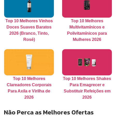
Top 10 Melhores Vinhos
Top 10 Melhores
Doces Suaves Baratos
Multivitamínicos e
2026 (Branco, Tinto,
Polivitamínicos para
Rosé)
Mulheres 2026
Top 10 Melhores
Top 10 Melhores Shakes
Clareadores Corporais
Para Emagrecer e
Para Axila e Virilha de
Substituir Refeições em
2026
2026
Não Perca as Melhores Ofertas