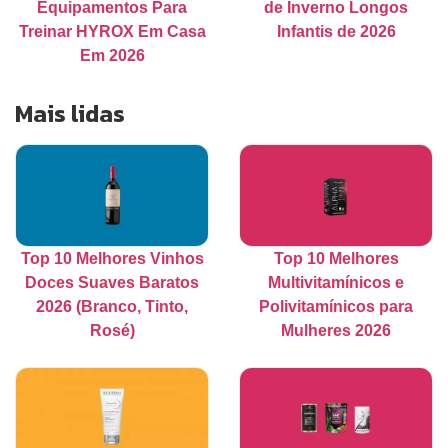
Equipamentos Para
de Inverno Longos
Treinar HYROX Em Casa
Infantis de 2026
Em 2026
Mais lidas
Top 10 Melhores Vinhos
Top 10 Melhores
Doces Suaves Baratos
Multivitamínicos e
2026 (Branco, Tinto,
Polivitamínicos para
Rosé)
Mulheres 2026