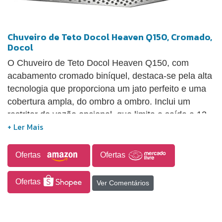
Chuveiro de Teto Docol Heaven Q150, Cromado,
Docol
O Chuveiro de Teto Docol Heaven Q150, com
acabamento cromado biníquel, destaca-se pela alta
tecnologia que proporciona um jato perfeito e uma
cobertura ampla, do ombro a ombro. Inclui um
restritor de vazão opcional, que limita a saída a 12
litros por minuto, garantindo uma economia
significativa de água durante o banho. A Tecnologia
Smartshower da Docol assegura o volume exato de
Ofertas
Ofertas
água e a intensidade do jato, além de facilitar a
limpeza, pois os crivos de silicone eliminam a
Ofertas
Ver Comentários
necessidade de desmontagem ou utilização de
peças específicas. O acabamento é de alta
durabilidade, conferindo maior resistência à