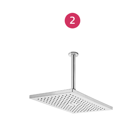
por um período prolongado. Os acabamentos Docol
2
Chroma, produzidos com tecnologia avançada,
destacam a pureza das cores de metais nobres,
conferindo elegância e um acabamento impecável.