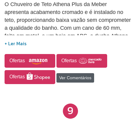
O Chuveiro de Teto Athena Plus da Meber
apresenta acabamento cromado e é instalado no
teto, proporcionando baixa vazão sem comprometer
a qualidade do banho. Com um cano de 60 mm,
feito em metal, e um bojo em ABS, a ducha Athena
Plus 1964 tem uma vazão mínima de 3 litros por
minuto. Este modelo harmoniza modernidade e
sofisticação, conferindo ainda mais sobriedade aos
Ofertas
Ofertas
ambientes.
Ofertas
Ver Comentários
9