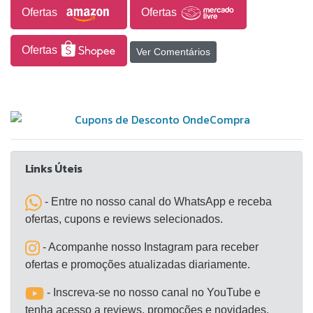
experiência de uso. Seu acabamento cromado
Ofertas
Ofertas
biníquel confere alta durabilidade e resistência à
corrosão, preservando a beleza e o brilho por um
Ofertas
Ver Comentários
período prolongado.
Links Úteis
- Entre no nosso canal do WhatsApp e receba
ofertas, cupons e reviews selecionados.
- Acompanhe nosso Instagram para receber
ofertas e promoções atualizadas diariamente.
- Inscreva-se no nosso canal no YouTube e
tenha acesso a reviews, promoções e novidades.