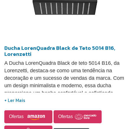
Ducha LorenQuadra Black de Teto 5014 B16,
Lorenzetti
A Ducha LorenQuadra Black de teto 5014 B16, da
Lorenzetti, destaca-se como uma tendência na
decoração e um sucesso de vendas da marca. Com
um design minimalista e moderno, essa ducha
proporciona um banho confortável e sofisticado,
garantindo excelente vazão e conforto. Seu
acabamento em preto fosco, uma tendência
mundial, confere ao banheiro elegância e
Ofertas
Ofertas
modernidade. Construída em aço com linhas retas,