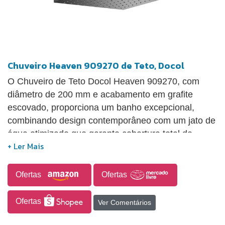
Chuveiro Heaven 909270 de Teto, Docol
O Chuveiro de Teto Docol Heaven 909270, com
diâmetro de 200 mm e acabamento em grafite
escovado, proporciona um banho excepcional,
combinando design contemporâneo com um jato de
água otimizado que garante cobertura total de
ombro a ombro. Conta com um restritor de vazão
opcional que permite a economia de até 12 litros de
água por minuto e possui um sistema EasyClean,
Ofertas
Ofertas
que facilita a limpeza dos crivos de silicone sem
necessidade de desmontagem. Seu acabamento
Ofertas
Ver Comentários
cromado biníquel é altamente durável, resistente à
corrosão, e mantém a beleza e o brilho do produto