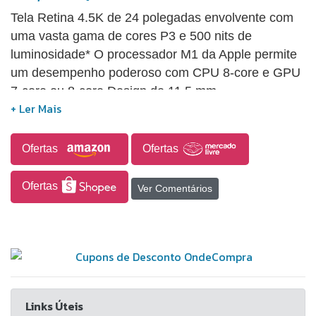
Tela Retina 4.5K de 24 polegadas envolvente com
uma vasta gama de cores P3 e 500 nits de
luminosidade* O processador M1 da Apple permite
um desempenho poderoso com CPU 8-core e GPU
7-core ou 8-core Design de 11,5 mm
surpreendentemente fino e com cores vibrantes
Câmara FaceTime HD 1080p com ISP do M1 para
uma qualidade de vídeo extraordinária Três
Ofertas
Ofertas
microfones com qualidade de estúdio para um som
nítido
Ofertas
Ver Comentários
Links Úteis