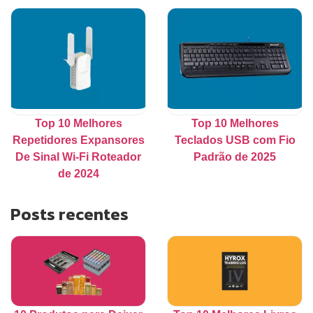
Top 10 Melhores
Top 10 Melhores
Repetidores Expansores
Teclados USB com Fio
De Sinal Wi-Fi Roteador
Padrão de 2025
de 2024
Posts recentes