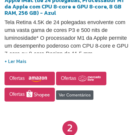
Apple iMac (de 24 polegadas, Processador M1
da Apple com CPU 8‑core e GPU 8‑core, 8 GB
RAM, 256 GB) - Azul
Tela Retina 4.5K de 24 polegadas envolvente com
uma vasta gama de cores P3 e 500 nits de
luminosidade* O processador M1 da Apple permite
um desempenho poderoso com CPU 8-core e GPU
7-core ou 8-core Design de 11,5 mm
surpreendentemente fino e com cores vibrantes
Câmara FaceTime HD 1080p com ISP do M1 para
uma qualidade de vídeo extraordinária Três
Ofertas
Ofertas
microfones com qualidade de estúdio para um som
nítido
Ofertas
Ver Comentários
2