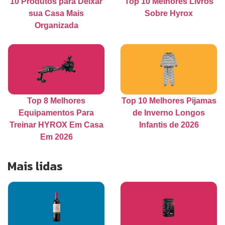
10 Produtos para Deixar
Top 10 Melhores Livros
sua Casa Mais
Sobre Hyrox
Organizada
Top 8 Melhores
Top 10 Melhores Pijamas
Equipamentos Para
de Inverno Longos
Treinar HYROX Em Casa
Infantis de 2026
Em 2026
Mais lidas