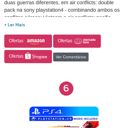
duas guerras diferentes, em air conflicts: double
pack na sony playstation4 - combinando ambos os
conflitos aéreos: Vietnam e air conflicts: pacific
carriers em um pacote de alta octanagem! Em
conflitos aéreos: Vietnã, sente-se no cockpit de
vários aviões de caça e helicópteros e mergulhe
Ofertas
Ofertas
diretamente em terríveis batalhas aéreas acima das
selvas do vietnã! Conflitos aéreos: pacific carriers
Ofertas
Ver Comentários
então vê você voltar para a segunda guerra mundial
e jogar o seu caminho através de duas campanhas
distintas, quer coordenar a defesa de Pearl Harbor
6
e da libertação do oceano pacífico por ordem dos
EUA - ou ganhar honra e glória para o império
japonês. Plataforma: Playstation 4.