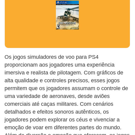
Os jogos simuladores de voo para PS4
proporcionam aos jogadores uma experiência
imersiva e realista de pilotagem. Com gráficos de
alta qualidade e controles precisos, esses jogos
permitem que os jogadores assumam o controle de
uma variedade de aeronaves, desde aviões
comerciais até caças militares. Com cenários
detalhados e efeitos sonoros autênticos, os
jogadores podem explorar os céus e vivenciar a
emoção de voar em diferentes partes do mundo.