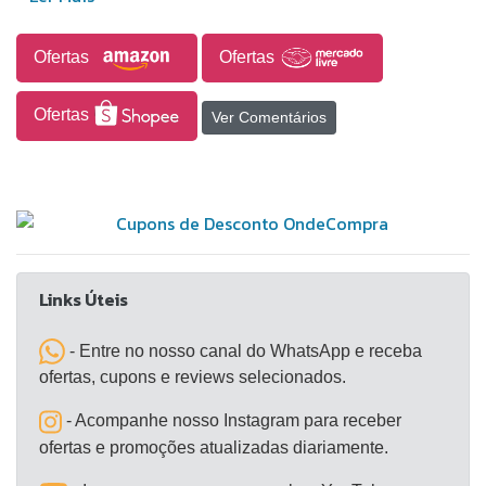
Império. Viva a fantasia de ser piloto em Star Wars.
Use os painéis a seu favor e, com apenas um fino
Ofertas
Ofertas
casco de metal e vidro entre você e os perigos do
espaço. A missão é clara. Star Wars: Squadrons é
Ofertas
Ver Comentários
uma experiência totalmente autocontida desde o
primeiro dia, em que você recebe recompensas
jogando.
Links Úteis
- Entre no nosso canal do WhatsApp e receba
ofertas, cupons e reviews selecionados.
- Acompanhe nosso Instagram para receber
ofertas e promoções atualizadas diariamente.