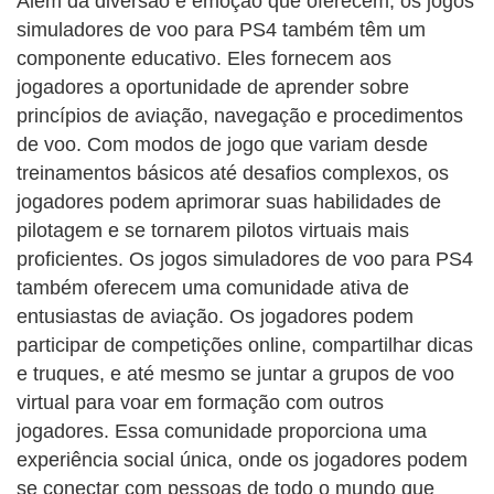
Além da diversão e emoção que oferecem, os jogos
simuladores de voo para PS4 também têm um
componente educativo. Eles fornecem aos
jogadores a oportunidade de aprender sobre
princípios de aviação, navegação e procedimentos
de voo. Com modos de jogo que variam desde
treinamentos básicos até desafios complexos, os
jogadores podem aprimorar suas habilidades de
pilotagem e se tornarem pilotos virtuais mais
proficientes. Os jogos simuladores de voo para PS4
também oferecem uma comunidade ativa de
entusiastas de aviação. Os jogadores podem
participar de competições online, compartilhar dicas
e truques, e até mesmo se juntar a grupos de voo
virtual para voar em formação com outros
jogadores. Essa comunidade proporciona uma
experiência social única, onde os jogadores podem
se conectar com pessoas de todo o mundo que