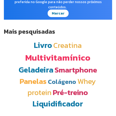
preferida no Google para não perder nossos próximos
conteúdos.
Marcar
Mais pesquisadas
Livro
Creatina
Multivitamínico
Geladeira
Smartphone
Panelas
Whey
Colágeno
protein
Pré-treino
Liquidificador