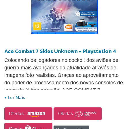
Co-op Hover over Central Asia, Eastern Europe, the
Arctic Ocean & Southeast Asia
Ace Combat 7 Skies Unknown - Playstation 4
Colocando os jogadores no cockpit dos aviões de
guerra mais avançados da atualidade através de
imagens foto realistas. Graças ao aproveitamento
do poder de processamento dos novos consoles de
jogos de última geração, ACE COMBAT 7
surpreenderá os jogadores com a evolução do seu
motor gráfico; Classificação indicativa: 12 Anos.
Idioma: Inglês. Legenda: Português.
Ofertas
Ofertas
Ofertas