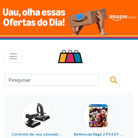
Controle de voo simulad ...
Bethesda Rage 2 PS4 (17 ...
J