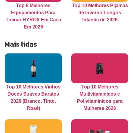
Top 8 Melhores
Top 10 Melhores Pijamas
Equipamentos Para
de Inverno Longos
Treinar HYROX Em Casa
Infantis de 2026
Em 2026
Mais lidas
Top 10 Melhores Vinhos
Top 10 Melhores
Doces Suaves Baratos
Multivitamínicos e
2026 (Branco, Tinto,
Polivitamínicos para
Rosé)
Mulheres 2026