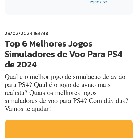
R$ 102,62
29/02/2024 15:17:18
Top 6 Melhores Jogos
Simuladores de Voo Para PS4
de 2024
Qual é o melhor jogo de simulação de avião
para PS4? Qual é o jogo de avião mais
realista? Quais os melhores jogos
simuladores de voo para PS4? Com dúvidas?
Vamos te ajudar!