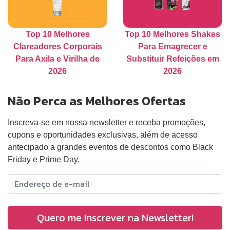
Top 10 Melhores
Top 10 Melhores Shakes
Clareadores Corporais
Para Emagrecer e
Para Axila e Virilha de
Substituir Refeições em
2026
2026
Não Perca as Melhores Ofertas
Inscreva-se em nossa newsletter e receba promoções,
cupons e oportunidades exclusivas, além de acesso
antecipado a grandes eventos de descontos como Black
Friday e Prime Day.