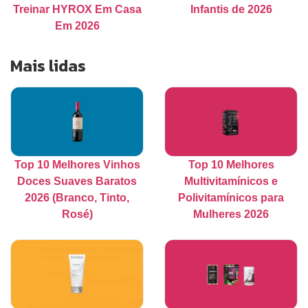
Treinar HYROX Em Casa
Infantis de 2026
Em 2026
Mais lidas
Top 10 Melhores Vinhos
Top 10 Melhores
Doces Suaves Baratos
Multivitamínicos e
2026 (Branco, Tinto,
Polivitamínicos para
Rosé)
Mulheres 2026