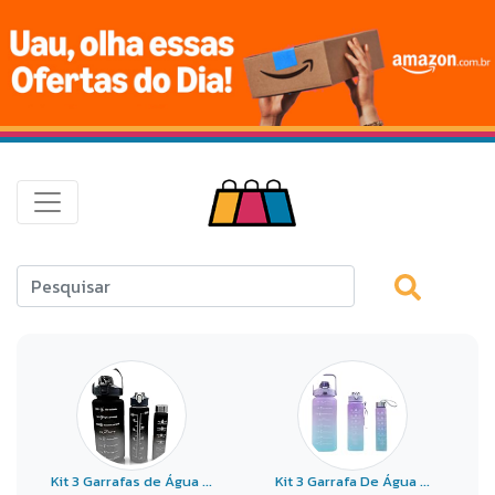
Kit 3 Garrafas de Água ...
Kit 3 Garrafa De Água ...
G