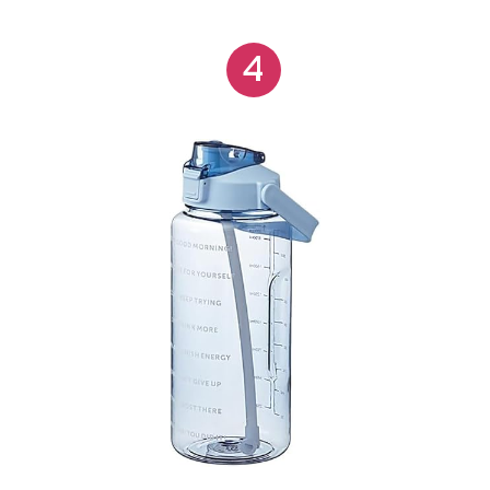
acompanhamento da hidratação ao longo do dia. O
4
visual em degradê também facilita a identificação da
garrafa em ambientes compartilhados.