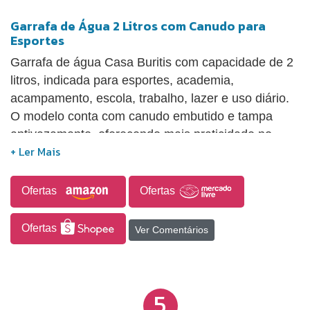
Garrafa de Água 2 Litros com Canudo para
Esportes
Garrafa de água Casa Buritis com capacidade de 2
litros, indicada para esportes, academia,
acampamento, escola, trabalho, lazer e uso diário.
O modelo conta com canudo embutido e tampa
antivazamento, oferecendo mais praticidade no
consumo de água e ajudando a evitar desperdícios.
Possui design resistente e portátil, ideal para
acompanhar a rotina em diferentes ambientes, além
Ofertas
Ofertas
de ser produzida com material durável e livre de
BPA. Produto com distribuição exclusiva Casa
Ofertas
Ver Comentários
Buritis.
5