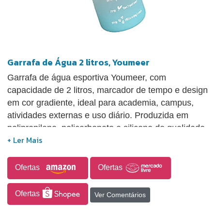
Garrafa de Água 2 litros, Youmeer
Garrafa de água esportiva Youmeer, com
capacidade de 2 litros, marcador de tempo e design
em cor gradiente, ideal para academia, campus,
atividades externas e uso diário. Produzida em
polipropileno, policarbonato e silicone de qualidade
alimentar, possui estrutura leve, alça de pulso para
transporte, tampa superior de encaixe que ajuda a
evitar quedas durante o uso e vedação à prova de
Ofertas
Ofertas
vazamentos. O canudo em silicone facilita o
consumo de água durante atividades como
Ofertas
Ver Comentários
caminhada, corrida ou ciclismo, enquanto os
marcadores de horário auxiliam no