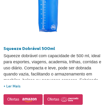
Squeeze Dobrável 500ml
Squeeze dobrável com capacidade de 500 ml, ideal
para esportes, viagens, academia, trilhas, corridas e
uso diário. Compacta e leve, pode ser dobrada
quando vazia, facilitando o armazenamento em
mochilas, bolsas ou pequenos espaços. Fabricada
em silicone livre de BPA, é reutilizável, resistente e
contribui para a redução do uso de garrafas
plásticas descartáveis. O modelo conta com bico
Ofertas
Ofertas
squeeze prático para beber com uma mão e design