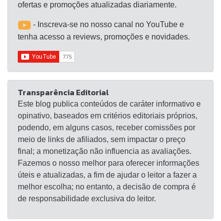
apenas explorando a natureza ou uma nova cidade.
ofertas e promoções atualizadas diariamente.
Com a tela LCD da HERO, você pode enquadrar
- Inscreva-se no nosso canal no YouTube e
suas capturas com perfeição, e com os controles
tenha acesso a reviews, promoções e novidades.
por toque, tudo o que você precisa fazer é deslizar
ou tocar o dedo na tela para alternar entre os
modos de captura ou ajustar suas preferências na
câmera.
Transparência Editorial
Este blog publica conteúdos de caráter informativo e
opinativo, baseados em critérios editoriais próprios,
podendo, em alguns casos, receber comissões por
meio de links de afiliados, sem impactar o preço
final; a monetização não influencia as avaliações.
Fazemos o nosso melhor para oferecer informações
úteis e atualizadas, a fim de ajudar o leitor a fazer a
melhor escolha; no entanto, a decisão de compra é
de responsabilidade exclusiva do leitor.