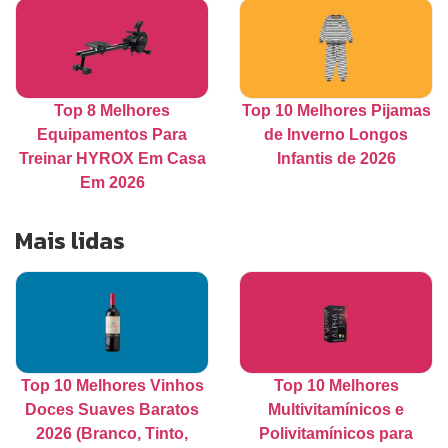
Top 8 Melhores
Top 10 Melhores Pijamas
Equipamentos Para
de Inverno Longos
Treinar HYROX Em Casa
Infantis de 2026
Em 2026
Mais lidas
Top 10 Melhores Vinhos
Top 10 Melhores
Doces Suaves Baratos
Multivitamínicos e
2026 (Branco, Tinto,
Polivitamínicos para