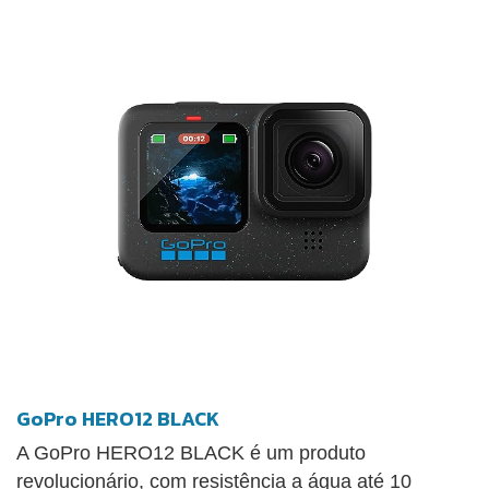
anteriores da GoPro em termos de opções de
alimentação. A HERO13 Black é compatível com
um suporte com trava magnética de encaixe rápido
e possui a detecção automática das novas lentes
HB-Series, melhorando ainda mais a sua
experiência de captura de imagens.
GoPro HERO12 BLACK
A GoPro HERO12 BLACK é um produto
revolucionário, com resistência a água até 10