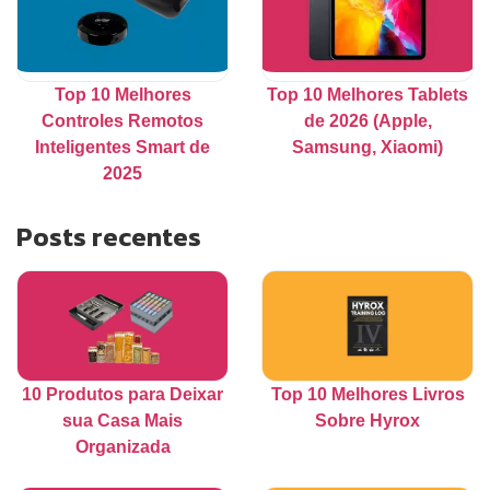
Top 10 Melhores
Top 10 Melhores Tablets
Controles Remotos
de 2026 (Apple,
Inteligentes Smart de
Samsung, Xiaomi)
2025
Posts recentes
10 Produtos para Deixar
Top 10 Melhores Livros
sua Casa Mais
Sobre Hyrox
Organizada