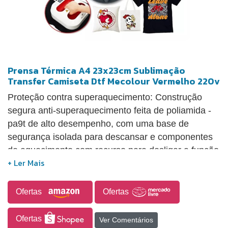
Prensa Térmica A4 23x23cm Sublimação
Transfer Camiseta Dtf Mecolour Vermelho 220v
Proteção contra superaquecimento: Construção
segura anti-superaquecimento feita de poliamida -
pa9t de alto desempenho, com uma base de
segurança isolada para descansar e componentes
de aquecimento com recurso para desligar a função
de superaquecimento, o que evita que seu projeto
pegue fogo quando pressionado por mais tempo do
que o esperado. Desligamento automático: a
Ofertas
Ofertas
máquina vem com configurações de segurança e a
prensa de camisas desligará automaticamente se
Ofertas
Ver Comentários