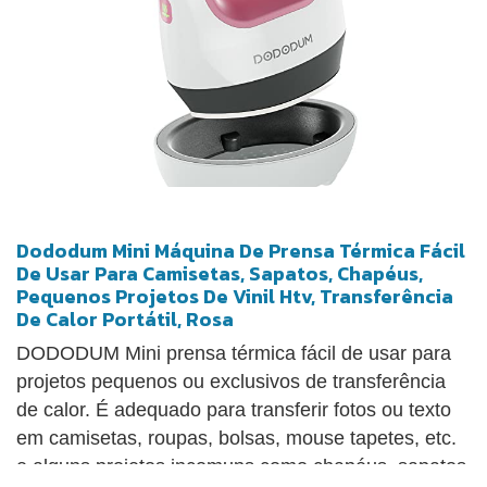
para evitar que queime alguma coisa. Esta mini
prensa térmica é muito adequada para entusiastas
de artesanato, estudantes e donas de casa. É um
ótimo presente para seus amigos, familiares que
amam DIY ou apenas um hobby.
Dododum Mini Máquina De Prensa Térmica Fácil
De Usar Para Camisetas, Sapatos, Chapéus,
Pequenos Projetos De Vinil Htv, Transferência
De Calor Portátil, Rosa
DODODUM Mini prensa térmica fácil de usar para
projetos pequenos ou exclusivos de transferência
de calor. É adequado para transferir fotos ou texto
em camisetas, roupas, bolsas, mouse tapetes, etc.
e alguns projetos incomuns como chapéus, sapatos