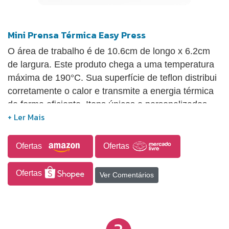
Infinitas possibilidades de projetos estão sendo
criadas a partir de agora! Fácil uso e ótimo serviço:
Mini Prensa Térmica Easy Press
instruções detalhadas do guia da máquina de
O área de trabalho é de 10.6cm de longo x 6.2cm
prensa térmica de 9 "x 9" que você usa
de largura. Este produto chega a uma temperatura
rapidamente.
máxima de 190°C. Sua superfície de teflon distribui
corretamente o calor e transmite a energia térmica
de forma eficiente. Itens únicos e personalizados.
Ofertas
Ofertas
Ofertas
Ver Comentários