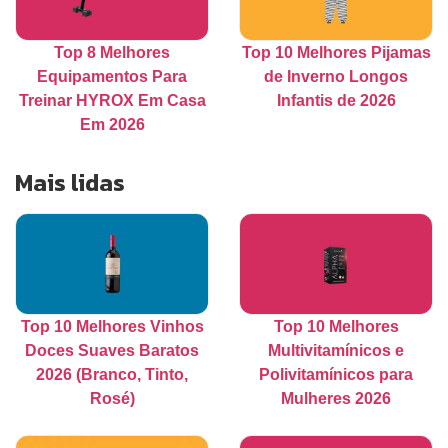
Top 8 Melhores
Top 10 Melhores Pijamas
Equipamentos Para
de Inverno Longos
Treinar HYROX Em Casa
Infantis de 2026
Em 2026
Mais lidas
Top 10 Melhores Vinhos
Top 10 Melhores
Doces Suaves Baratos
Multivitamínicos e
2026 (Branco, Tinto,
Polivitamínicos para
Rosé)
Mulheres 2026