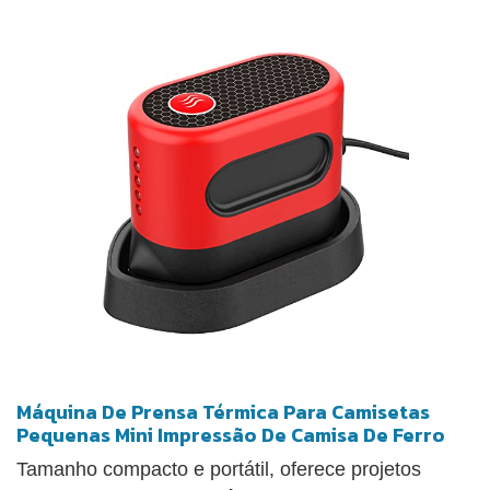
de Prensa de Transferência de Aquecimento são
muito pequenas e fáceis de transportar. Vem com
uma garrafa de spray de água e uma pequena
bolsa de lona. Você pode empacotar todas as
pequenas ferramentas de que precisar e usar
adesivos que vêm com o pacote para projetar sua
bolsa de lona também. Esta mini prensa térmica é
muito adequada para entusiastas de artesanato,
estudantes e donas de casa. É um ótimo presente
para seus amigos, familiares que amam DIY ou
apenas um amador.
Máquina De Prensa Térmica Para Camisetas
Pequenas Mini Impressão De Camisa De Ferro
Tamanho compacto e portátil, oferece projetos