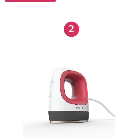
você não a usar após 10 minutos. Aquecimento
rápido e uniforme: após o teste, o uso de nossa
prensa térmica economizará calor e tempo de
2
transferência em cerca de 50% em comparação
com outro ferro comum. Enquanto isso, nossa
prensa e base de ferro adota materiais duráveis e
resistentes a altas temperaturas sem deformar e
derreter, a temperatura máxima pode chegar a
410°F/210°C. Mesmo que as prensas térmicas
funcionem por muito tempo, a alça não queimará
suas mãos devido ao superaquecimento. Diga
adeus à queima do seu projeto de design com
nossa prensa térmica profissional. Adequado para
casa e negócios: esta prensa térmica é perfeita
para projetos grandes e em camadas, e você pode
usar para transferir fotos ou adicionar seus designs
personalizados em camisetas, travesseiros, bolsas,
etc. trabalho de transferência de aquecimento.