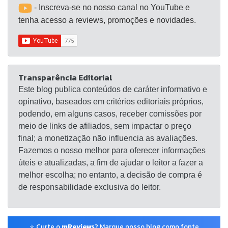
°C, temperatura superior: 205 °C. A base é feita de
- Inscreva-se no nosso canal no YouTube e
placa de calor seca revestida de cerâmica, pode
tenha acesso a reviews, promoções e novidades.
deixar o calor mais uniformemente e tornar seus
projetos mais perfeitos. DODODUM A mini máquina
de prensa térmica é muito pequena e fácil de
transportar. O pacote vem com um frasco de spray
Transparência Editorial
de água e um pequeno saco de lona. Pulverize uma
Este blog publica conteúdos de caráter informativo e
pequena quantidade de água antes de passar a
opinativo, baseados em critérios editoriais próprios,
ferro para tornar seu trabalho mais simples.
podendo, em alguns casos, receber comissões por
Coloque a mini máquina Dododum Easypress na
meio de links de afiliados, sem impactar o preço
bolsa de lona depois de trabalhar para facilitar o
final; a monetização não influencia as avaliações.
armazenamento.
Fazemos o nosso melhor para oferecer informações
úteis e atualizadas, a fim de ajudar o leitor a fazer a
melhor escolha; no entanto, a decisão de compra é
de responsabilidade exclusiva do leitor.
⭐ Curte o
mReviews
? Marque nosso blog como fonte