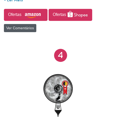
Altura mínima: 1.20m Cor: preto e vermelho
Ofertas
Ofertas
Ver Comentários
4