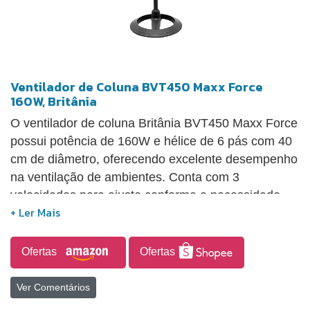
Ventilador de Coluna BVT450 Maxx Force
160W, Britânia
O ventilador de coluna Britânia BVT450 Maxx Force
possui potência de 160W e hélice de 6 pás com 40
cm de diâmetro, oferecendo excelente desempenho
na ventilação de ambientes. Conta com 3
velocidades para ajuste conforme a necessidade,
oscilação horizontal automática com sistema de
acionamento prático integrado à carcaça, e grade
de segurança que impede o contato com partes
Ofertas
Ofertas
móveis. É uma opção funcional e segura, ideal para
uso doméstico.
Ver Comentários