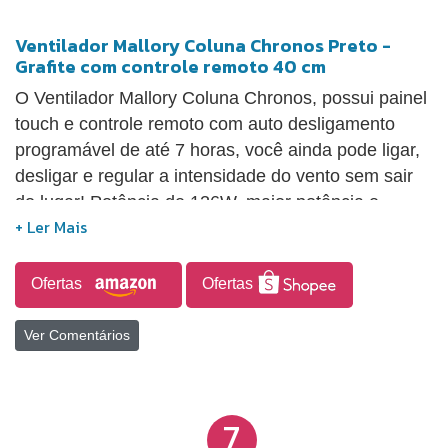
Ventilador Mallory Coluna Chronos Preto -
Grafite com controle remoto 40 cm
O Ventilador Mallory Coluna Chronos, possui painel
touch e controle remoto com auto desligamento
programável de até 7 horas, você ainda pode ligar,
desligar e regular a intensidade do vento sem sair
do lugar! Potência de 126W, maior potência e
melhor eficiência. Hélice de 6 pás, tem oscilação
horizontal e inclinação vertical. Que garante uma
melhor distribuição de ar e ajuste vertical que se
Ofertas
Ofertas
adapta à sua necessidade e distribui o ar nos
ambientes por igual! Grade especial em sistema TS,
Ver Comentários
máxima vazão e mínimo ruído. O resultado é um
ambiente mais fresco e agradável! São 3
velocidades, refrescam qualquer ambiente e você
7
escolhe a que melhor te atende: suave, moderado e