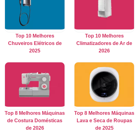
Top 10 Melhores
Top 10 Melhores
Chuveiros Elétricos de
Climatizadores de Ar de
2025
2026
Top 8 Melhores Máquinas
Top 8 Melhores Máquinas
de Costura Domésticas
Lava e Seca de Roupas
de 2026
de 2025