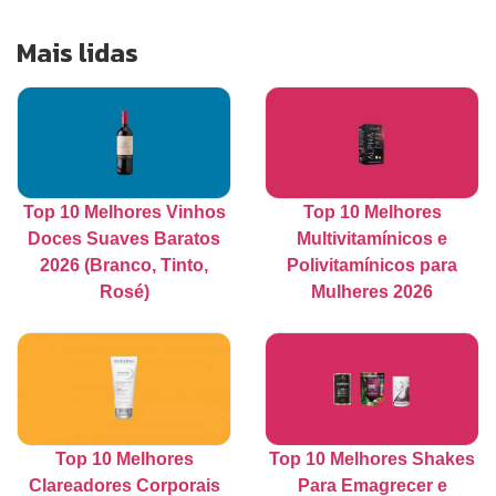
Mais lidas
Top 10 Melhores Vinhos
Top 10 Melhores
Doces Suaves Baratos
Multivitamínicos e
2026 (Branco, Tinto,
Polivitamínicos para
Rosé)
Mulheres 2026
Top 10 Melhores
Top 10 Melhores Shakes
Clareadores Corporais
Para Emagrecer e