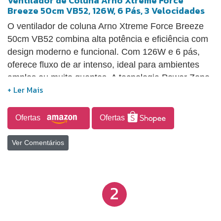
Ventilador de Coluna Arno Xtreme Force
Breeze 50cm VB52, 126W, 6 Pás, 3 Velocidades
O ventilador de coluna Arno Xtreme Force Breeze
50cm VB52 combina alta potência e eficiência com
design moderno e funcional. Com 126W e 6 pás,
oferece fluxo de ar intenso, ideal para ambientes
amplos ou muito quentes. A tecnologia Power Zone
proporciona vento direcionado de alta intensidade,
enquanto a Grade Chevron Zone reduz o ruído,
tornando-o adequado para concentração ou sono
Ofertas
Ofertas
tranquilo. Conta com 3 velocidades: Potência
Extrema, Eco Fresh (com economia de até 20% de
Ver Comentários
energia) e Sono Tranquilo. Possui oscilação de 80°,
4 opções de inclinação vertical, alça para
transporte, além de altura ajustável de até 1,5 m,
2
garantindo praticidade e versatilidade no uso diário.