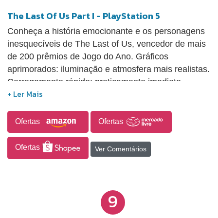
The Last Of Us Part I - PlayStation 5
Conheça a história emocionante e os personagens
inesquecíveis de The Last of Us, vencedor de mais
de 200 prêmios de Jogo do Ano. Gráficos
aprimorados: iluminação e atmosfera mais realistas.
Carregamento rápido: praticamente imediato,
permite que você continue de onde parou ou
carregue confrontos e capítulos específicos mais
facilmente. Resposta tátil aprimorada: compatível
Ofertas
Ofertas
com todas as armas, aprimora os confrontos,
enquanto os ambientes ganham vida com as
Ofertas
Ver Comentários
sensações táteis do DualSense para a chuva, a
neve e muito mais Áudio em 3D Gatilhos
adaptáveis: recursos dinâmicos de resistência de
9
gatilho e coice ao atirar no controle sem fio
DualSense