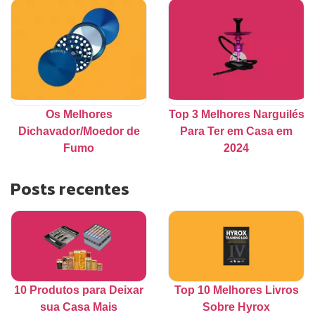
Os Melhores
Top 3 Melhores Narguilés
Dichavador/Moedor de
Para Ter em Casa em
Fumo
2024
Posts recentes
10 Produtos para Deixar
Top 10 Melhores Livros
sua Casa Mais
Sobre Hyrox