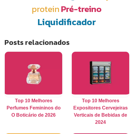
protein
Pré-treino
Liquidificador
Posts relacionados
Top 10 Melhores
Top 10 Melhores
Perfumes Femininos do
Expositores Cervejeiras
O Boticário de 2026
Verticais de Bebidas de
2024