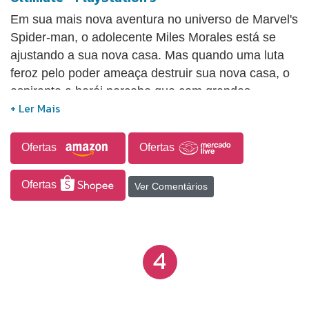
Em sua mais nova aventura no universo de Marvel's
Spider-man, o adolecente Miles Morales está se
ajustando a sua nova casa. Mas quando uma luta
feroz pelo poder ameaça destruir sua nova casa, o
aspirante a herói percebe que com grandes
poderes, também deve vir uma grande
responsabilidade. Para salvar toda a Nova Iorque
da Marvel, Miles deve assumir o manto do Homem-
Ofertas
Ofertas
Aranha e torná-lo seu.
Ofertas
Ver Comentários
4