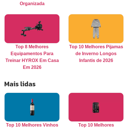
Organizada
Top 8 Melhores
Top 10 Melhores Pijamas
Equipamentos Para
de Inverno Longos
Treinar HYROX Em Casa
Infantis de 2026
Em 2026
Mais lidas
Top 10 Melhores Vinhos
Top 10 Melhores