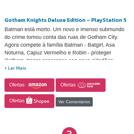
Gotham Knights Deluxe Edition – PlayStation 5
Batman está morto. Um novo e imenso submundo
do crime tomou conta das ruas de Gotham City.
Agora compete à família Batman - Batgirl, Asa
Noturna, Capuz Vermelho e Robin - proteger
Gotham, trazer esperança aos seus cidadãos,
disciplina aos seus policiais e medo aos seus
criminosos.Desde a resolução de mistérios que
conectam os capítulos mais sombrios da história da
Ofertas
Ofertas
cidade até a derrota de vilões notórios em
confrontos épicos.
Ofertas
Ver Comentários
3