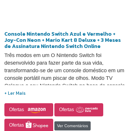
Console Nintendo Switch Azul e Vermelho +
Joy-Con Neon + Mario Kart 8 Deluxe + 3 Meses
de Assinatura Nintendo Switch Online
Três modos em um O Nintendo Switch foi
desenvolvido para fazer parte da sua vida,
transformando-se de um console doméstico em um
console portátil num piscar de olhos. Modo TV
Coloque o seu Nintendo Switch na base do console
para se divertir jogando em sua televisão. Modo
semiportátil Abra o suporte para compartilhar a tela
– e a diversão – em jogos multijogador. Modo
Ofertas
Ofertas
portátil Remova o console da base e jogue com os
controles Joy-Con encaixados. Modo portátil
Ofertas
Ver Comentários