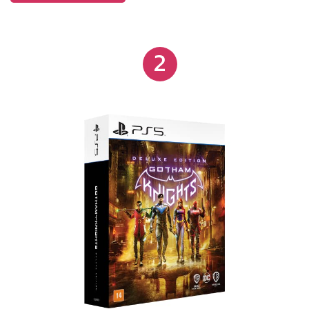
Remova o console da base e jogue com os
controles Joy-Con encaixados. Modo portátil
Remova o console da base e jogue com os
2
controles Joy-Con encaixados. Compartilhe com um
amigo "Inclui um console Nintendo Switch com Joy-
Con azul neon e vermelho neon, alça Joy-Con,
adaptador AC, cabo HDMI e 2 acessórios para alça
Joy-Con, mais Download completo do game Mario
Kart 8 Deluxe e um Nintendo Switch Online Adesão
Individual de 3 Meses. "Inclui um console Nintendo
Switch com Joy-Con azul neon e vermelho neon,
alça Joy-Con, adaptador AC, cabo HDMI e 2
acessórios para alça Joy-Con, mais Download
completo do game Mario Kart 8 Deluxe e um
Nintendo Switch Online Adesão Individual de 3
Meses.