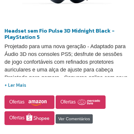
Headset sem Fio Pulse 3D Midnight Black -
PlayStation 5
Projetado para uma nova geração - Adaptado para
Áudio 3D nos consoles PS5; desfrute de sessões
de jogo confortáveis com refinados protetores
auriculares e uma alça de ajuste para cabeça
Projetado para gamers - Converse online com seus
amigos através dos dois microfones integrados com
cancelamento de ruído Suas aventuras em outro
nível - Desfrute de até 12 horas de jogo sem fio
Ofertas
Ofertas
graças à bateria recarregável integrada
Apresentando um design refinado em dois tons, o
Ofertas
Ver Comentários
headset sem fio PULSE 3D Midnight Black
incorpora detalhes brilhantes para um acabamento