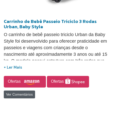
Carrinho de Bebê Passeio Triciclo 3 Rodas
Urban, Baby Style
O carrinho de bebê passeio triciclo Urban da Baby
Style foi desenvolvido para oferecer praticidade em
passeios e viagens com crianças desde o
nascimento até aproximadamente 3 anos ou até 15
kg. O modelo possui estrutura com três rodas que
facilita a condução e proporciona maior mobilidade
durante o uso. Fabricado em poliéster, apresenta
dimensões aproximadas de 101 cm de altura, 57 cm
Ofertas
Ofertas
de largura e 92 cm de comprimento quando
montado. Seu design é voltado para passeios
Ver Comentários
cotidianos, oferecendo uma solução prática para
transportar a criança com conforto durante