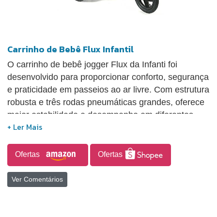
Carrinho de Bebê Flux Infantil
O carrinho de bebê jogger Flux da Infanti foi
desenvolvido para proporcionar conforto, segurança
e praticidade em passeios ao ar livre. Com estrutura
robusta e três rodas pneumáticas grandes, oferece
maior estabilidade e desempenho em diferentes
tipos de terreno, como grama, terra e calçadas,
além de contar com roda dianteira com giro de 360°
e opção de travamento para melhor controle. O
Ofertas
Ofertas
assento possui inclinação total e múltiplas posições
de reclínio, permitindo acomodar o bebê
Ver Comentários
confortavelmente, inclusive na posição deitada para
momentos de descanso. O modelo conta com
capota extragrande com extensor e proteção solar