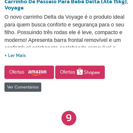
Carrinho De Passeio Para Bebê Delta (Até 15kg),
Voyage
O novo carrinho Delta da Voyage é o produto ideal
para quem busca conforto e segurança para o seu
filho. Possuindo três rodas ele é leve, compacto e
moderno! Apresenta barra frontal removível e um
confortável colchonete acolchoado removível e
lavável para acomodar bebês desde o nascimento
até os 15kg. E não é só isso, também trás
confiabilidade com seu cinto de segurança de 5
Ofertas
Ofertas
pontos com altura regulável, além de ser possível
receber bebê conforto. Sua inclinação é múltipla,
Ver Comentários
desde padrão até a posição deitada, e seu apoio de
pés também possui regulagem de altura. Este
produto é aprovado pelo INMETRO!
9