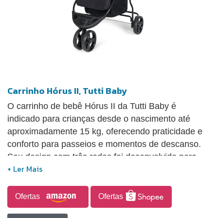
Carrinho Hórus II, Tutti Baby
O carrinho de bebê Hórus II da Tutti Baby é
indicado para crianças desde o nascimento até
aproximadamente 15 kg, oferecendo praticidade e
conforto para passeios e momentos de descanso.
Seu design com três rodas foi desenvolvido para
proporcionar melhor desempenho em diferentes
tipos de terreno. O modelo possui capota retrátil e
removível com visor, permitindo acompanhar a
Ofertas
Ofertas
criança durante o passeio, além de capa removível