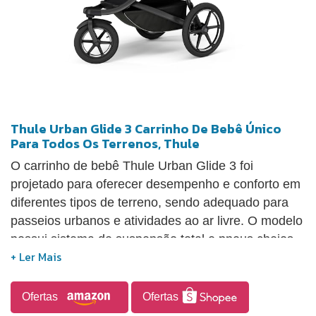
Thule Urban Glide 3 Carrinho De Bebê Único
Para Todos Os Terrenos, Thule
O carrinho de bebê Thule Urban Glide 3 foi
projetado para oferecer desempenho e conforto em
diferentes tipos de terreno, sendo adequado para
passeios urbanos e atividades ao ar livre. O modelo
possui sistema de suspensão total e pneus cheios
de ar, que contribuem para uma condução mais
suave e estável mesmo em superfícies irregulares.
Conta com assento confortável com reclinação
Ofertas
Ofertas
ajustável e apoio de pernas integrado,