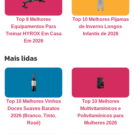
Top 8 Melhores
Top 10 Melhores Pijamas
Equipamentos Para
de Inverno Longos
Treinar HYROX Em Casa
Infantis de 2026
Em 2026
Mais lidas
Top 10 Melhores Vinhos
Top 10 Melhores
Doces Suaves Baratos
Multivitamínicos e
2026 (Branco, Tinto,
Polivitamínicos para
Rosé)
Mulheres 2026