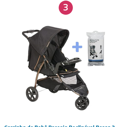
3
FPS UV50+, além de visor e ampla janela traseira
com tela respirável e abertura por zíper,
favorecendo a ventilação em dias mais quentes.
Também dispõe de manopla com ajuste de altura,
pulseira de segurança para manter o carrinho sob
controle e acompanha bomba de ar portátil para
calibragem dos pneus quando necessário.