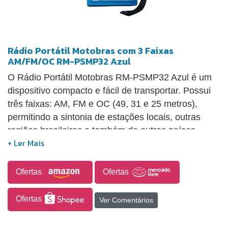
Rádio Portátil Motobras com 3 Faixas
AM/FM/OC RM-PSMP32 Azul
O Rádio Portátil Motobras RM-PSMP32 Azul é um
dispositivo compacto e fácil de transportar. Possui
três faixas: AM, FM e OC (49, 31 e 25 metros),
permitindo a sintonia de estações locais, outras
regiões brasileiras e também de outros países
através das ondas curtas (OC). Esse aparelho
funciona com a energia de quatro pilhas pequenas
do tipo "AA" e apresenta uma saída para o uso de
Ofertas
Ofertas
fones de ouvido. As imagens associadas são
meramente ilustrativas.
Ofertas
Ver Comentários