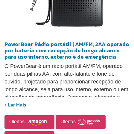
PowerBear Rádio portátil | AM/FM, 2AA operado
por bateria com recepção de longo alcance
para uso interno, externo e de emergência
O PowerBear é um rádio portátil AM/FM, operado
por duas pilhas AA, com alto-falante e fone de
ouvido, projetado para proporcionar recepção de
longo alcance, seja para uso interno, externo ou em
situações de emergência. Compacto, elegante e
fácil de usar, mede 12 x 7 x 2,8 cm e pesa apenas
105g, tornando-se o companheiro perfeito para
viagens ou atividades ao ar livre. O aparelho
Ofertas
Ofertas
permite que você se mantenha informado com as