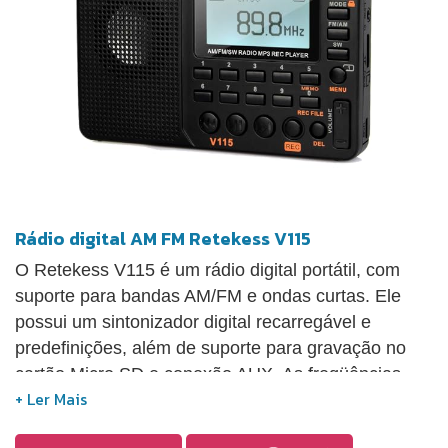
Rádio digital AM FM Retekess V115
O Retekess V115 é um rádio digital portátil, com
suporte para bandas AM/FM e ondas curtas. Ele
possui um sintonizador digital recarregável e
predefinições, além de suporte para gravação no
cartão Micro SD e conexão AUX. As freqüências
suportadas incluem FM 87-108 MHz, AM 520-
1710KHz, e SW 4,75-21,85 MHz. Ao utilizar o modo