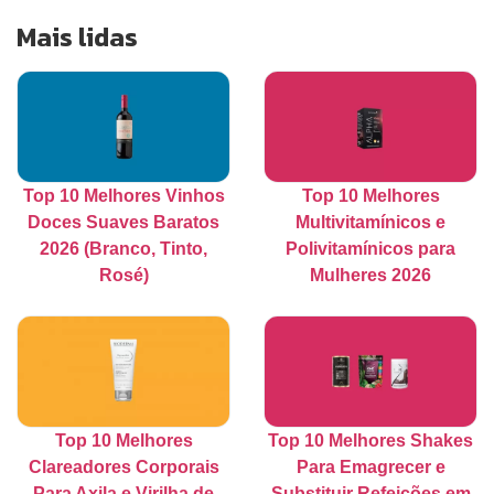
Mais lidas
Top 10 Melhores Vinhos
Top 10 Melhores
Doces Suaves Baratos
Multivitamínicos e
2026 (Branco, Tinto,
Polivitamínicos para
Rosé)
Mulheres 2026
Top 10 Melhores
Top 10 Melhores Shakes
Clareadores Corporais
Para Emagrecer e
Para Axila e Virilha de
Substituir Refeições em