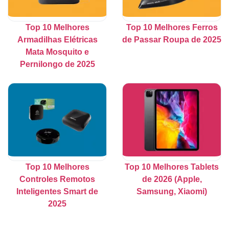
Top 10 Melhores
Top 10 Melhores Ferros
Armadilhas Elétricas
de Passar Roupa de 2025
Mata Mosquito e
Pernilongo de 2025
Top 10 Melhores
Top 10 Melhores Tablets
Controles Remotos
de 2026 (Apple,
Inteligentes Smart de
Samsung, Xiaomi)
2025