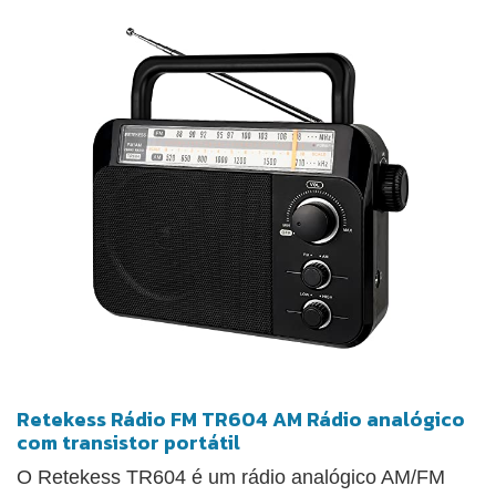
Retekess Rádio FM TR604 AM Rádio analógico
com transistor portátil
O Retekess TR604 é um rádio analógico AM/FM