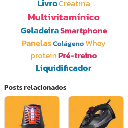
Livro
Creatina
Multivitamínico
Geladeira
Smartphone
Panelas
Whey
Colágeno
protein
Pré-treino
Liquidificador
Posts relacionados