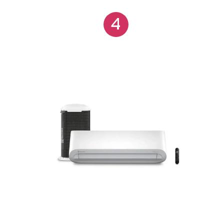
economia energética, estabilidade térmica e longa
4
vida útil, usando o gás ecológico R32 para respeitar
o meio ambiente. Garantia na Medida Certa: 3 anos
para instalações por parceiros credenciados Elgin e
10 anos no compressor a partir de
01/01/2022.Classificação A no INMETRO: Mais
economia, menor oscilação de temperatura e maior
durabilidade.Gás Ecológico R32: Compromisso
ambiental, sem agredir a camada de ozônio e baixo
potencial de aquecimento global.Display Invisível:
Indicação de temperatura que se acende ao ligar e
pode ser desligado para um ambiente tranquilo
durante a noite.Controle Remoto Iluminado: Design
moderno e visor iluminado para uso em ambientes
com baixa luminosidade. Wi-Fi Integrado: Controle
remoto via dispositivos móveis ou computadores
para ajustes de temperatura de qualquer lugar com