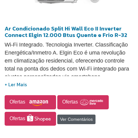
Ar Condicionado Split Hi Wall Eco II Inverter
Connect Elgin 12.000 Btus Quente e Frio R-32
Wi-Fi Integrado. Tecnologia Inverter. Classificação
Energética/Inmetro A. Elgin Eco é uma revolução
em climatização residencial, oferecendo controle
total na ponta dos dedos com Wi-Fi integrado para
ajustes personalizados via smartphone.
Destacando-se pela inovação e praticidade, este ar-
condicionado proporciona comodidade máxima. A
garantia de 3 anos para instalações por parceiros
Ofertas
Ofertas
credenciados Elgin e 10 anos no compressor a
partir de 01/01/2022 garantem durabilidade e
Ofertas
Ver Comentários
desempenho excepcionais. Com Classificação A no
INMETRO, o Split Inverter II Elgin Eco proporciona