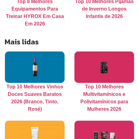
Top 8 Melhores
Top 10 Melhores Pijamas
Equipamentos Para
de Inverno Longos
Treinar HYROX Em Casa
Infantis de 2026
Em 2026
Mais lidas
Top 10 Melhores Vinhos
Top 10 Melhores
Doces Suaves Baratos
Multivitamínicos e
2026 (Branco, Tinto,
Polivitamínicos para
Rosé)
Mulheres 2026