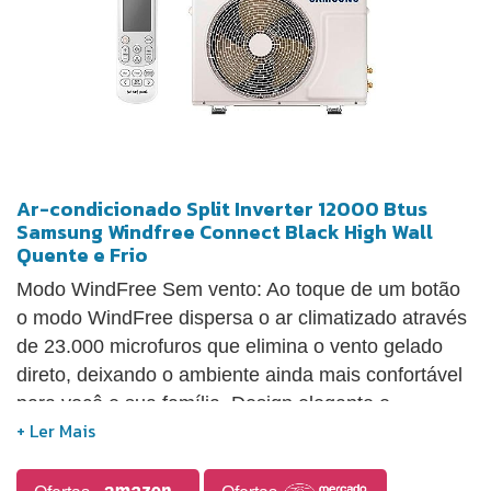
Ar-condicionado Split Inverter 12000 Btus
Samsung Windfree Connect Black High Wall
Quente e Frio
Modo WindFree Sem vento: Ao toque de um botão
o modo WindFree dispersa o ar climatizado através
de 23.000 microfuros que elimina o vento gelado
direto, deixando o ambiente ainda mais confortável
para você e sua família. Design elegante e
moderno: Dê à sua casa um verdadeiro toque toque
de estilo com um design elegantemente moderno
que reflete a tendência atual de cores escuras. O