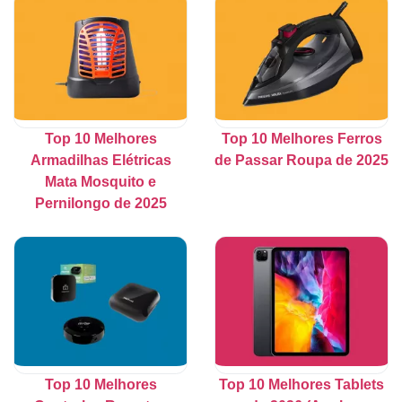
Top 10 Melhores
Top 10 Melhores Ferros
Armadilhas Elétricas
de Passar Roupa de 2025
Mata Mosquito e
Pernilongo de 2025
Top 10 Melhores
Top 10 Melhores Tablets