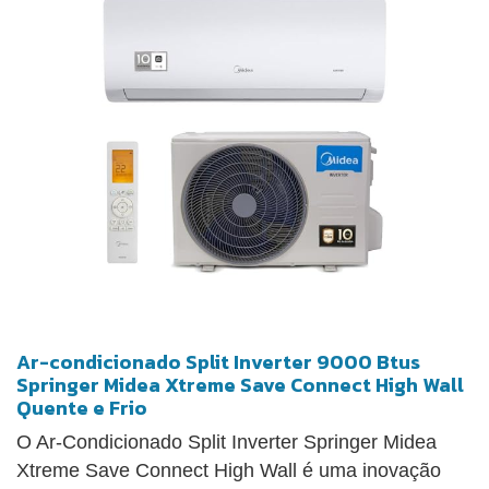
controle diversos aparelhos LG em um único local,
inclusive o seu ar-condicionado inverter voice. Com
o app, é possível acompanhar o funcionamento,
consumo de energia e status de limpeza de filtros
de maneira mais clara e objetiva, no seu
smartphone. Baixe o app LG ThinQ e descubra
novas experiências.
Ar-condicionado Split Inverter 9000 Btus
Springer Midea Xtreme Save Connect High Wall
Quente e Frio
O Ar-Condicionado Split Inverter Springer Midea
Xtreme Save Connect High Wall é uma inovação