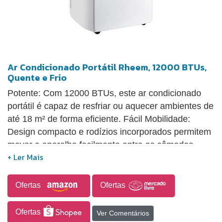
Ar Condicionado Portátil Rheem, 12000 BTUs,
Quente e Frio
Potente: Com 12000 BTUs, este ar condicionado
portátil é capaz de resfriar ou aquecer ambientes de
até 18 m² de forma eficiente. Fácil Mobilidade:
Design compacto e rodízios incorporados permitem
mover o aparelho facilmente entre os cômodos.
Controle Remoto: Ajuste a temperatura, modo e
outras funções com o controle remoto prático e
intuitivo. Múltiplas Funções: Oferece modos de
Ofertas
Ofertas
refrigeração, ventilação, desumidificação e
aquecimento, para atender suas necessidades.
Ofertas
Ver Comentários