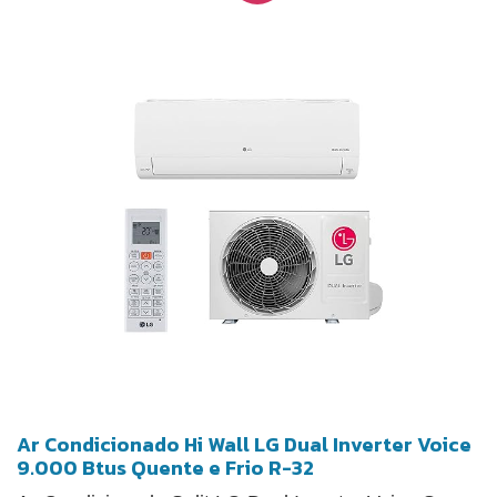
confortável. O sistema de auto limpeza do ar-
condicionado automaticamente remove o excesso
de umidade do aparelho quando o motor é
desligado, mantendo o ar mais saudável e
facilitando a limpeza no dia-a-dia. O equipamento
fornece tecnologia Auto Sense, que mantém a
temperatura ideal do ar de acordo a desejada pelo
usuário, para deixar sua casa sempre com a
temperatura agradável sem preocupações. O ar-
condicionado conta com um acabamento contra
corrosão BlueTech que garante proteção e
durabilidade por mais tempo.
Ar Condicionado Hi Wall LG Dual Inverter Voice
9.000 Btus Quente e Frio R-32