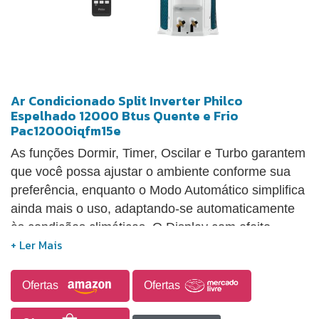
vírus presentes no ar, incluindo a poeira mais fina.
Ar Condicionado Split Inverter Philco
Espelhado 12000 Btus Quente e Frio
Pac12000iqfm15e
As funções Dormir, Timer, Oscilar e Turbo garantem
que você possa ajustar o ambiente conforme sua
preferência, enquanto o Modo Automático simplifica
ainda mais o uso, adaptando-se automaticamente
às condições climáticas. O Display com efeito
invisível agrega sofisticação ao design, mantendo o
visual elegante e discreto. O Controle Remoto com
Display de cristal líquido torna a operação intuitiva e
Ofertas
Ofertas
fácil, proporcionando um controle total sobre as