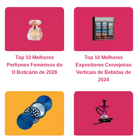
Top 10 Melhores
Top 10 Melhores
Perfumes Femininos do
Expositores Cervejeiras
O Boticário de 2026
Verticais de Bebidas de
2024