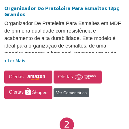
Organizador De Prateleira Para Esmaltes 12pç
Grandes
Organizador De Prateleira Para Esmaltes em MDF
de primeira qualidade com resistência e
acabamento de alta durabilidade. Este modelo é
ideal para organização de esmaltes, de uma
maneira moderna e funcional, trazendo um ar de
sofisticação e elegância, ideal para decoração do
seu ambiente de trabalho facilitando a organização
e valorizando seus esmaltes. Sugestões: Salão de
Ofertas
Ofertas
Beleza, Ateliê, Studio, Salas, Cozinhas, Escritórios,
Home office etc. Confeccionado em MDF 15mm de
Ofertas
Ver Comentários
primeira qualidade com resistência e acabamento
de alta durabilidade. Produto 100% MDF.
2