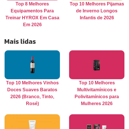
Top 8 Melhores
Top 10 Melhores Pijamas
Equipamentos Para
de Inverno Longos
Treinar HYROX Em Casa
Infantis de 2026
Em 2026
Mais lidas
Top 10 Melhores Vinhos
Top 10 Melhores
Doces Suaves Baratos
Multivitamínicos e
2026 (Branco, Tinto,
Polivitamínicos para
Rosé)
Mulheres 2026