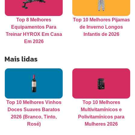
Top 8 Melhores
Top 10 Melhores Pijamas
Equipamentos Para
de Inverno Longos
Treinar HYROX Em Casa
Infantis de 2026
Em 2026
Mais lidas
Top 10 Melhores Vinhos
Top 10 Melhores
Doces Suaves Baratos
Multivitamínicos e
2026 (Branco, Tinto,
Polivitamínicos para
Rosé)
Mulheres 2026