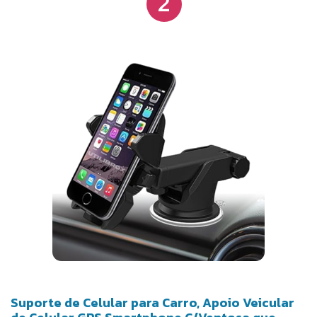
2
assistir vídeos ou realizar videochamadas.
Segurança e Estabilidade: O clipe de gancho
oferece uma fixação firme e segura na saída de ar
do carro, garantindo que o suporte permaneça
estável em qualquer tipo de estrada.
Compatibilidade Ampla: Compatível com
smartphones de 4 até 6,7 polegadas, o suporte se
adapta a diferentes modelos, oferecendo um
encaixe perfeito e seguro.
Suporte de Celular para Carro, Apoio Veicular