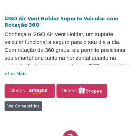
i2GO Air Vent Holder Suporte Veicular com
Rotação 360°
Conheça o i2GO Air Vent Holder, um suporte
veicular funcional e seguro para o seu dia a dia.
Com rotação de 360 graus, ele permite posicionar
seu smartphone tanto na horizontal quanto na
vertical, ideal para seguir rotas no GPS ou assistir a
vídeos. O clipe de gancho proporciona uma fixação
firme na saída de ar do veículo, garantindo
estabilidade mesmo em terrenos irregulares.
Ofertas
Ofertas
Compatível com smartphones de 4 a 6,7 polegadas,
seu design compacto e discreto mantém o interior
Ver Comentários
do carro organizado, sem obstruir a visão. Design
Funcional: Rotação de 360 graus, permitindo uso na
horizontal e vertical, ideal para visualizar mapas,