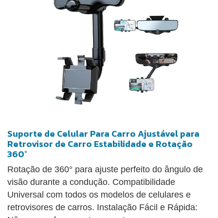
preocupações. Adaptçâo Perfeita: Alças laterais que
se abrem até 8,4 cm, permitindo acomodar
diferentes tamanhos de dispositivos. Compatível
com GPS e Smartphones: Ideal para usar com
Waze, Google Maps e aplicativos de navegação.
Compatível com GPS e Smartphones: Ideal para
usar com Waze, Google Maps e aplicativos de
navegação.
Suporte de Celular Para Carro Ajustável para
Retrovisor de Carro Estabilidade e Rotação
360°
Rotação de 360° para ajuste perfeito do ângulo de
visão durante a condução. Compatibilidade
Universal com todos os modelos de celulares e
retrovisores de carros. Instalação Fácil e Rápida: