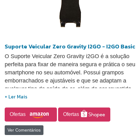
Suporte Veicular Zero Gravity I2GO - I2GO Basic
O Suporte Veicular Zero Gravity i2GO é a solução
perfeita para fixar de maneira segura e prática o seu
smartphone no seu automóvel. Possui grampos
emborrachados e ajustáveis e que se adaptam a
qualquer tipo de saída de ar, além de ser revestido
com uma almofada macia que não risca o seu
smartphone Ideal para smartphones com telas de
tamanhos entre 3,5 a 6 polegadas.
Ofertas
Ofertas
Ver Comentários