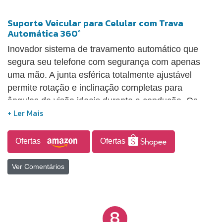
Suporte Veicular para Celular com Trava
Automática 360°
Inovador sistema de travamento automático que
segura seu telefone com segurança com apenas
uma mão. A junta esférica totalmente ajustável
permite rotação e inclinação completas para
ângulos de visão ideais durante a condução. Os
braços expansíveis acomodam telefones de vários
tamanhos, incluindo capas, de 4 a 7 polegadas de
largura. Base de ventosa forte com almofada de gel
Ofertas
Ofertas
pegajosa garante fixação estável em painéis e pára-
brisas de veículos. O botão de um toque libera
Ver Comentários
instantaneamente seu dispositivo, tornando
conveniente pegar seu telefone ao sair do carro
8