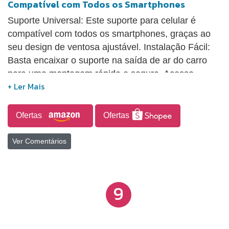
Compatível com Todos os Smartphones
Suporte Universal: Este suporte para celular é
compatível com todos os smartphones, graças ao
seu design de ventosa ajustável. Instalação Fácil:
Basta encaixar o suporte na saída de ar do carro
para uma montagem rápida e segura. Acesso
Prático: Posicione seu celular em um ângulo ideal
para fácil visualização e acesso durante a
condução. Segurança Aprimorada: Mantenha as
Ofertas
Ofertas
mãos no volante e os olhos na estrada com este
suporte prático e sem fio. Compacto e Portátil:
Ver Comentários
Design leve e compacto, perfeito para levar com
você em qualquer viagem.
9