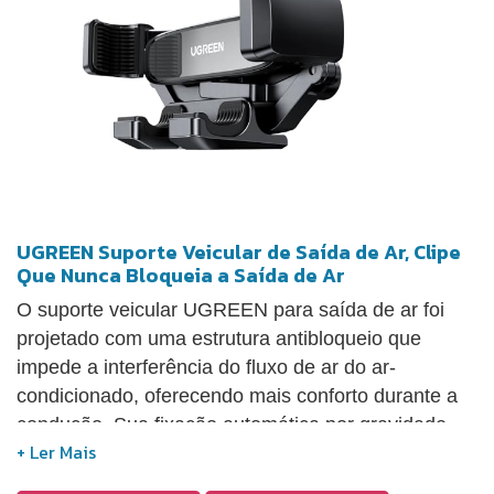
dirigindo, se exercitando ou cozinhando, com total
segurança e agilidade!
UGREEN Suporte Veicular de Saída de Ar, Clipe
Que Nunca Bloqueia a Saída de Ar
O suporte veicular UGREEN para saída de ar foi
projetado com uma estrutura antibloqueio que
impede a interferência do fluxo de ar do ar-
condicionado, oferecendo mais conforto durante a
condução. Sua fixação automática por gravidade
permite segurar o celular verticalmente de forma
prática e estável, embora não suporte a posição