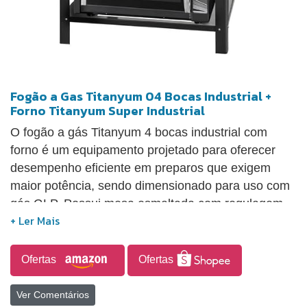
Fogão a Gas Titanyum 04 Bocas Industrial +
Forno Titanyum Super Industrial
O fogão a gás Titanyum 4 bocas industrial com
forno é um equipamento projetado para oferecer
desempenho eficiente em preparos que exigem
maior potência, sendo dimensionado para uso com
gás GLP. Possui mesa esmaltada com regulagem
de altura, facilitando a adaptação ao ambiente, além
de bandeja coletora de resíduos que auxilia na
limpeza. Conta com injetor horizontal de gás,
Ofertas
Ofertas
contribuindo para reduzir o risco de entupimentos e
melhorar o funcionamento. Dispõe de dois
Ver Comentários