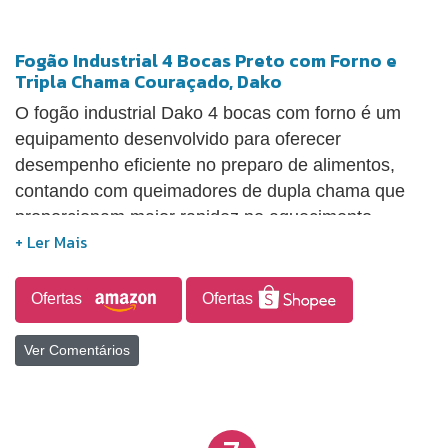
Fogão Industrial 4 Bocas Preto com Forno e
Tripla Chama Couraçado, Dako
O fogão industrial Dako 4 bocas com forno é um
equipamento desenvolvido para oferecer
desempenho eficiente no preparo de alimentos,
contando com queimadores de dupla chama que
proporcionam maior rapidez no aquecimento.
Possui grades em ferro fundido com seis pontos de
apoio, garantindo mais estabilidade para as panelas
durante o uso. Seu forno apresenta capacidade
Ofertas
Ofertas
aproximada de 107 litros, permitindo o preparo de
diferentes receitas com maior praticidade, além de
Ver Comentários
contar com duas prateleiras deslizantes que
facilitam o manuseio dos alimentos. O modelo inclui
bandeja coletora de resíduos, contribuindo para a