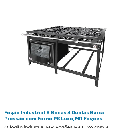
versatilidade no preparo. O modelo dispõe de forno
integrado, ampliando as possibilidades de uso, e
acendimento automático elétrico bivolt, que facilita a
operação. Utiliza regulador de baixa pressão e
possui manipuladores em alumínio injetado,
resistentes ao calor e ao uso contínuo.
Fogão Industrial 8 Bocas 4 Duplas Baixa
Pressão com Forno P8 Luxo, MR Fogões
O fogão industrial MR Fogões P8 Luxo com 8