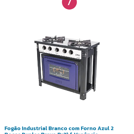
7
limpeza do ambiente, e estrutura reforçada que
favorece durabilidade e uso contínuo.
Fogão Industrial Branco com Forno Azul 2