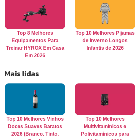
Top 8 Melhores
Top 10 Melhores Pijamas
Equipamentos Para
de Inverno Longos
Treinar HYROX Em Casa
Infantis de 2026
Em 2026
Mais lidas
Top 10 Melhores Vinhos
Top 10 Melhores
Doces Suaves Baratos
Multivitamínicos e
2026 (Branco, Tinto,
Polivitamínicos para