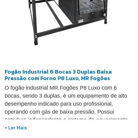
níveis de graduação da grelha, para que você
possa ajustar conforme a necessidade de uso. Além
disso, conta com controle de chama no tubo
distribuidor do fogão e isolamento térmico em lã de
rocha, para que o ambiente não fique super
aquecido.
Fogão Industrial 6 Bocas 3 Duplas Baixa
Pressão com Forno P8 Luxo, MR Fogões
O fogão industrial MR Fogões P8 Luxo com 6
bocas, sendo 3 duplas, é um equipamento de alto
desempenho indicado para uso profissional,
operando com gás de baixa pressão. Possui
estrutura independente e sistema de aquecimento
aberto, que favorece maior eficiência térmica no
preparo de alimentos. Conta com controles por