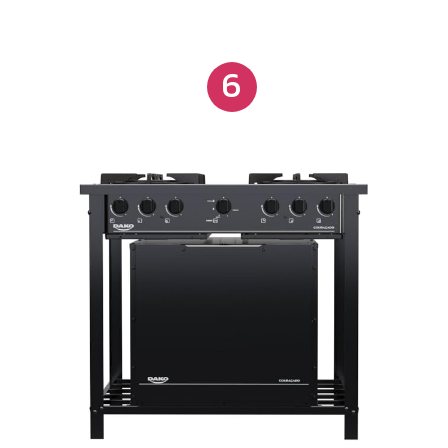
queimadores dianteiros em ferro fundido com
chama tripla e controle individual, e dois traseiros
com chama dupla, proporcionando versatilidade no
6
preparo de diferentes alimentos. O forno integrado
amplia as possibilidades de uso, tornando o
equipamento adequado para cozinhas que
demandam praticidade e produtividade.