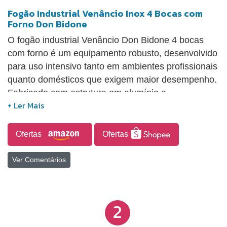
Fogão Industrial Venâncio Inox 4 Bocas com
Forno Don Bidone
O fogão industrial Venâncio Don Bidone 4 bocas
com forno é um equipamento robusto, desenvolvido
para uso intensivo tanto em ambientes profissionais
quanto domésticos que exigem maior desempenho.
Fabricado com estrutura em alumínio e
revestimento externo em aço inox 430, oferece
durabilidade e facilidade de limpeza. Possui mesa
estampada em inox com relevos que ajudam a
Ofertas
Ofertas
evitar o escoamento de líquidos, além de bandeja
coletora de resíduos que contribui para a
Ver Comentários
organização e higiene do ambiente. Conta com
queimadores e grelhas em ferro fundido com
acabamento esmaltado a fogo, proporcionando
2
resistência e aquecimento eficiente, incluindo
diferentes tamanhos de queimadores para maior