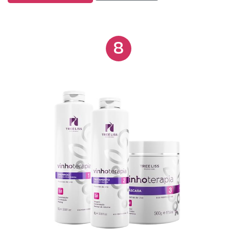
finalizada com condicionador ou leave-in da mesma
linha. A Queratina Líquida Pro.K, enriquecida com
queratina e óleo de coco, proporciona reconstrução
8
profunda e pode ser utilizada diariamente ou
semanalmente, resultando em até 60 aplicações;
deve ser aplicada nos fios úmidos, penteada e
finalizada com secador. O Shampoo Extreme
Repair, com 1 litro, limpa profundamente e protege
os cabelos, também utilizando colágeno hidrolisado
e óleo de macadâmia, sendo ideal para cabelos
quimicamente tratados ou expostos a agressões
externas; sua durabilidade é similar, com a
aplicação simples de ser massageada nos fios
molhados até formar espuma e depois enxaguada.
Por fim, a Máscara em Spray Absolut One, com 12
benefícios em 1, oferece reparação, hidratação
intensa, proteção UV, fortalecimento e
condicionamento; com ácido lático e pantenol, é