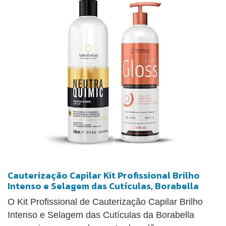
ajuda na estruturação dos fios, facilitando o pentear
e promovendo emoliência, brilho e maciez. O Spray
Finalizador Cauterização Cauter Restore Forever
Liss (275ml) complementa o tratamento sem
necessidade de enxágue, intensificando a
reconstrução e a reposição de nutrientes. Este kit é
indicado para todos os tipos de cabelos,
especialmente os danificados e quimicamente
tratados, oferecendo diversos benefícios, como
limpeza eficaz, fortalecimento, selagem de
cutículas, hidratação intensa, recuperação da
textura e preservação da coloração e do brilho dos
fios.
Cauterização Capilar Kit Profissional Brilho
Intenso e Selagem das Cutículas, Borabella
O Kit Profissional de Cauterização Capilar Brilho
Intenso e Selagem das Cutículas da Borabella