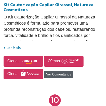
Kit Cauterização Capilar Girassol, Natureza
Cosméticos
O Kit Cauterização Capilar Girassol da Natureza
Cosméticos é formulado para promover uma
profunda reconstrução dos cabelos, restaurando
força, vitalidade e brilho a fios danificados por
tratamentos químicos, calor e agressões cotidianas.
Com ativos de alta performance e uma fórmula
repositora de massa, o kit abrange desde a limpeza
até o selamento das cutículas, resultando em
Ofertas
Ofertas
cabelos mais resistentes, alinhados e saudáveis,
com reconstrução imediata, redução da quebra,
Ofertas
Ver Comentários
fortalecimento dos fios, diminuição do frizz e
controle do ressecamento.
10