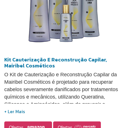
Kit Cauterização E Reconstrução Capilar,
Mairibel Cosméticos
O Kit de Cauterização e Reconstrução Capilar da
Mairibel Cosméticos é projetado para recuperar
cabelos severamente danificados por tratamentos
químicos e mecânicos, utilizando Queratina,
Silicones e Aminoácidos, além de prevenir o
ressecamento, proporcionando saúde, maciez e
brilho aos fios. O kit é composto por cinco produtos:
um Shampoo Anti Resíduos (1000ml), um
Ofertas
Ofertas