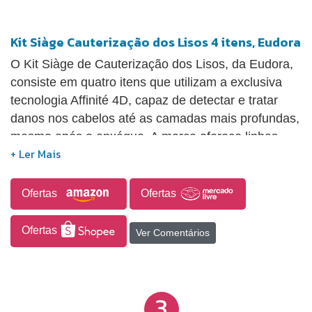
Kit Siàge Cauterização dos Lisos 4 itens, Eudora
O Kit Siàge de Cauterização dos Lisos, da Eudora,
consiste em quatro itens que utilizam a exclusiva
tecnologia Affinité 4D, capaz de detectar e tratar
danos nos cabelos até as camadas mais profundas,
mesmo após o enxágue. A marca oferece linhas
para tratamentos intensivos e diários, sendo ideal
para a elaboração de um cronograma capilar. Com
as novas embalagens, a seleção dos resultados
Ofertas
Ofertas
desejados se torna prática, permitindo que você
inicie sua rotina capilar e alcance resultados de
Ofertas
Ver Comentários
salão em casa. Além de shampoo e condicionador,
as linhas completas também incluem máscara de
tratamento, leave-in, creme para pentear,
3
finalizador, óleo nutritivo, entre outros produtos,