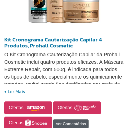
Kit Cronograma Cauterização Capilar 4
Produtos, Prohall Cosmetic
O Kit Cronograma Cauterização Capilar da Prohall
Cosmetic inclui quatro produtos eficazes. A Máscara
Extreme Repair, com 500g, é indicada para todos
os tipos de cabelo, especialmente os quimicamente
tratados, revitalizando fios danificados por meio de
colágeno hidrolisado e óleo de macadâmia,
promovendo hidratação intensa, maciez e
elasticidade, e durando cerca de seis meses para
Ofertas
Ofertas
cabelos médios a longos. Sua aplicação deve ser
feita nos fios úmidos, deixada por 15 minutos e
Ofertas
Ver Comentários