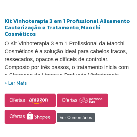
prática de usar, podendo ser borrifada diretamente
nos cabelos ou aplicada nas mãos antes da
Kit Vinhoterapia 3 em 1 Profissional Alisamento
aplicação.
Cauterização e Tratamento, Maochi
Cosméticos
O Kit Vinhoterapia 3 em 1 Profissional da Maochi
Cosméticos é a solução ideal para cabelos fracos,
ressecados, opacos e difíceis de controlar.
Composto por três passos, o tratamento inicia com
o Shampoo de Limpeza Profunda Vinhoterapia
Treeliss, que promove higienização, purificação e
peeling, removendo resíduos sem agredir os fios e
proporcionando desembaraço, reestruturação e
Ofertas
Ofertas
efeito liso com brilho duradouro. Em seguida, a
Alisamento Progressiva Vinhoterapia Tratamento
Ofertas
Ver Comentários
Treeliss utiliza tecnologia de tripla ação que realiza
selagem, cauterização e redução de volume,