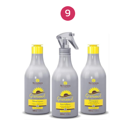
reestruturando os fios e devolvendo o brilho e a
9
saúde ao cabelo. Para finalizar, a Máscara
Hidratação Capilar Vinhoterapia Treeliss neutraliza
danos, retarda o envelhecimento capilar, hidrata
intensamente e preserva os resultados dos
tratamentos por mais tempo.