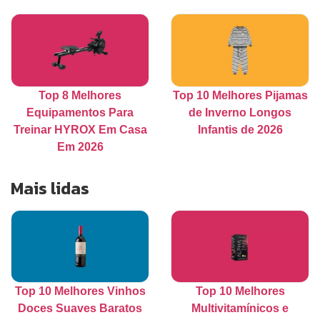
Top 8 Melhores
Top 10 Melhores Pijamas
Equipamentos Para
de Inverno Longos
Treinar HYROX Em Casa
Infantis de 2026
Em 2026
Mais lidas
Top 10 Melhores Vinhos
Top 10 Melhores
Doces Suaves Baratos
Multivitamínicos e