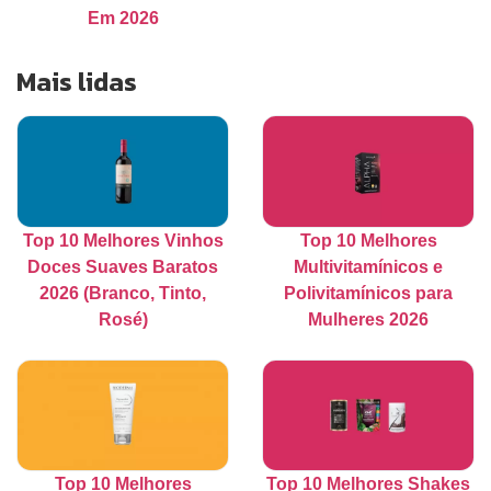
Em 2026
Mais lidas
Top 10 Melhores Vinhos
Top 10 Melhores
Doces Suaves Baratos
Multivitamínicos e
2026 (Branco, Tinto,
Polivitamínicos para
Rosé)
Mulheres 2026
Top 10 Melhores
Top 10 Melhores Shakes