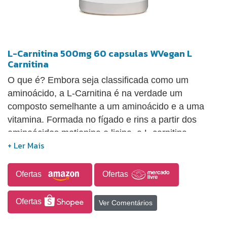
L-Carnitina 500mg 60 capsulas WVegan L
Carnitina
O que é? Embora seja classificada como um
aminoácido, a L-Carnitina é na verdade um
composto semelhante a um aminoácido e a uma
vitamina. Formada no fígado e rins a partir dos
aminoácidos metionina e lisina, a L-carnitina
permanece estocada em diversos tecidos, inclusive
o muscular. Ingredientes: L-Carnitina. Cápsula:
celulose e água NÃO CONTÉM GLÚTEN
Ofertas
Ofertas
Apresentação: Embalagem plástica com 60
cápsulas. Como tomar? Ingerir 4 cápsulas ao dia ou
Ofertas
Ver Comentários
conforme orientação de profissional. Cuidados de
conservação: Manter a embalagem sempre