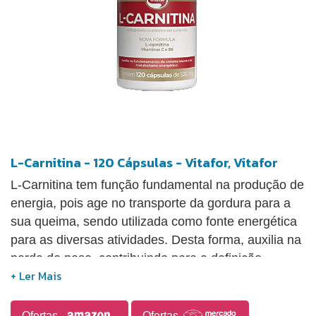
L-Carnitina - 120 Cápsulas - Vitafor, Vitafor
L-Carnitina tem função fundamental na produção de
energia, pois age no transporte da gordura para a
sua queima, sendo utilizada como fonte energética
para as diversas atividades. Desta forma, auxilia na
perda de peso, contribuindo para a definição
muscular. Além disso, pode aumentar o fluxo
sanguíneo aos músculos devido também ao seu
efeito vasodilatador e antioxidante.
Ofertas
Ofertas