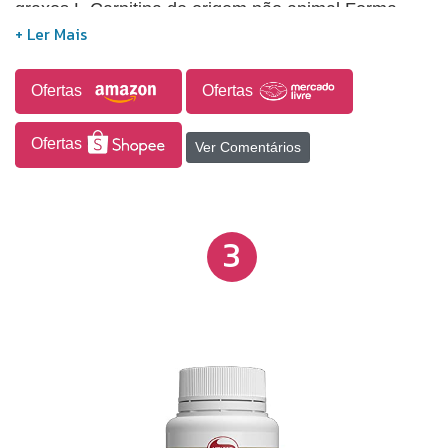
graxos L-Carnitina de origem não animal Forma
mais pura, testada clinicamente País de origem:
Estados Unidos EUA
Ofertas
Ofertas
Ofertas
Ver Comentários
3