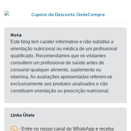
fechada, conservar este produto ao abrigo da luz,
umidade e calor excessivo, longe do alcance de
crianças. Depois de aberto, consumir
preferencialmente em até 60 dias. Não consumir
Nota
este produto, caso o lacre de segurança esteja
Este blog tem caráter informativo e não substitui a
rompido. INFORMAÇÃO NUTRICIONAL ESTÁ
orientação nutricional ou médica de um profissional
PRESENTE NA IMAGEM DO ANUNCIO,
qualificado. Recomendamos que os visitantes
CONSEGUE DAR ZOOM NA IMAGEM PARA VER
consultem um profissional de saúde antes de
MELHOR Produto dispensado da obrigatoriedade
consumir qualquer alimento, suplemento ou
de registro sanitário de acordo com a RDC nº 240,
vitamina. As avaliações apresentadas referem-se
de 26 de julho de 2018. “Consumir este produto
exclusivamente aos produtos analisados e não
conforme a Recomendação de Ingestão Diária
constituem orientação ou prescrição nutricional.
constante da embalagem” “Este produto não
substitui uma alimentação equilibrada e seu
consumo deve ser orientado por nutricionista ou
Links Úteis
médico”. Ao consumir este produto aumentar a
ingestão diária de água. Crianças, gestantes,
- Entre no nosso canal do WhatsApp e receba