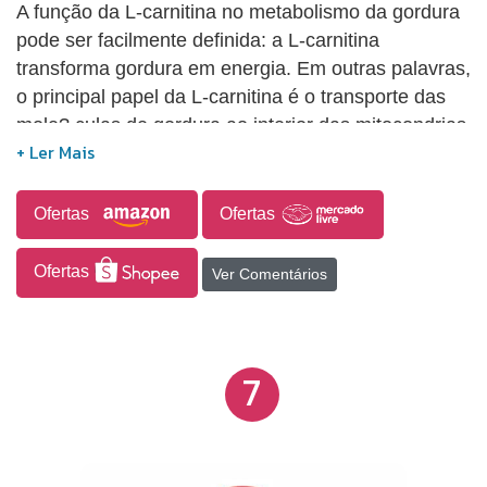
A função da L-carnitina no metabolismo da gordura
pode ser facilmente definida: a L-carnitina
transforma gordura em energia. Em outras palavras,
o principal papel da L-carnitina é o transporte das
mole? culas de gordura ao interior das mitocondrias
nas fibras musculares para que elas sirvam de
combustivel, sendo interessante aqueles que
desejam perder peso. A L-carnitina tambem pode
Ofertas
Ofertas
favorecer a oxigenação dos músculos em virtude de
uma ação vasodilatadora.A L-carnitina está
Ofertas
Ver Comentários
naturalmente presente na dieta humana, em
diversos alimentos, particularmente na carne
vermelha.
7