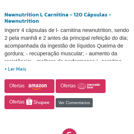
Newnutrition L Carnitina - 120 Cápsulas -
Newnutrition
Ingerir 4 cápsulas de l- carnitina newnutrition, sendo
2 pela manhã e 2 antes da principal refeição do dia;
acompanhada da ingestão de líquidos Queima de
gordura; - recuperação muscular; - aumento da
resistência; - melhora da performance L-carnitina
tartarato, estabilizante amido e antiumectante
dióxido de silício; cápsula: gelatina, umectante
glicerina, água purificada e corante dióxido de
Ofertas
Ofertas
titânio; não contém glúten Origem: BR
Ofertas
Ver Comentários