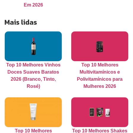
Em 2026
Mais lidas
Top 10 Melhores Vinhos
Top 10 Melhores
Doces Suaves Baratos
Multivitamínicos e
2026 (Branco, Tinto,
Polivitamínicos para
Rosé)
Mulheres 2026
Top 10 Melhores
Top 10 Melhores Shakes