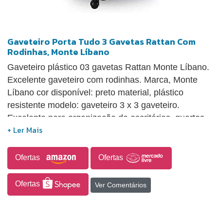
Gaveteiro Porta Tudo 3 Gavetas Rattan Com
Rodinhas, Monte Líbano
Gaveteiro plástico 03 gavetas Rattan Monte Líbano.
Excelente gaveteiro com rodinhas. Marca, Monte
Líbano cor disponível: preto material, plástico
resistente modelo: gaveteiro 3 x 3 gaveteiro.
Excelente para organização de escritórios, quartos,
consultórios, cozinha, banheiro ou qualquer
ambiente. Composto por 03 gavetas, sendo todas
do mesmo tamanho. Dimensões das gavetas ( a x l
Ofertas
Ofertas
x p ) 17 x 30 x 34,5 cm.
Ofertas
Ver Comentários