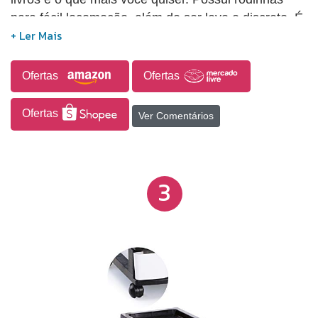
para fácil locomoção, além de ser leve e discreto. É
leve, prático, fácil de limpar e discreto. Medidas:
22,4 x 42 x 74 cm Cor: Cristal e Branco.
Ofertas
Ofertas
Ofertas
Ver Comentários
3