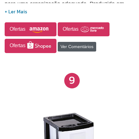
para uma organização adequada. Produzido em
plástico, garante uma limpeza rápida e fácil.
Dimensões (L x P x A): 33,0 x 38,0 x 56,0 cm.
Ofertas
Ofertas
Ofertas
Ver Comentários
9