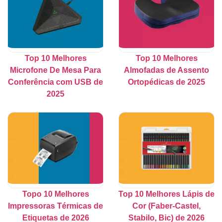
Top 10 Melhores
Top 10 Melhores
Microfone De Mesa Para
Almofadas de Assento
Conferência com USB de
Ortopédicas de 2025
2025
Topo 10 Melhores
Top 10 Melhores Lápis de
Impressoras Térmicas de
Cor (Faber-Castel,
Etiquetas de 2026
Stabilo, Bic) de 2026