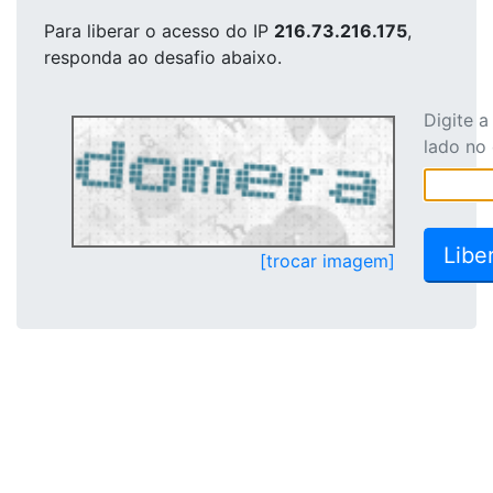
Para liberar o acesso
do IP
216.73.216.175
,
responda ao desafio abaixo.
Digite 
lado no
[trocar imagem]