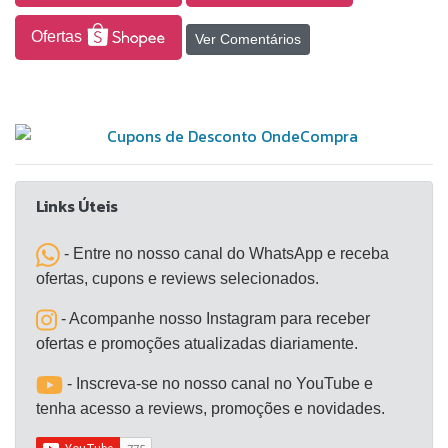
durante o jogo. Possuem elástico no tornozelo para
evitar que a caneleira desça, bem como também no
Ofertas
Ver Comentários
peito do pé, o que possibilita que o meião fique
posicionado e não se movimentando durante os
jogos. Os Meiões de Futebol possuem reforço
atoalhado no calcanhar para evitar atrito com a
chuteira, bem como sola atoalhada, que além de
não deixar a meia escorregar no calçado, confere
Links Úteis
conforto. Os meiões de futebol da Muvin são
desenvolvidos com um balanceamento certo entre
- Entre no nosso canal do WhatsApp e receba
poliamida e algodão, materiais que conferem um
ofertas, cupons e reviews selecionados.
equilíbrio ideal entre conforto e respirabilidade
- Acompanhe nosso Instagram para receber
ofertas e promoções atualizadas diariamente.
- Inscreva-se no nosso canal no YouTube e
tenha acesso a reviews, promoções e novidades.