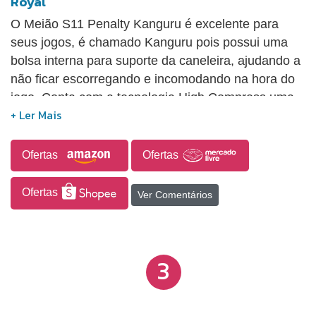
Royal
O Meião S11 Penalty Kanguru é excelente para
seus jogos, é chamado Kanguru pois possui uma
bolsa interna para suporte da caneleira, ajudando a
não ficar escorregando e incomodando na hora do
jogo. Conta com a tecnologia High Compress uma
compressão progressiva que evita o desgaste
muscular e previne lesões.Fios Especiais que
garante mais amortecimento aos impactos, dando
Ofertas
Ofertas
leveza e conforto no caimento. Flot localizado no
tornozelo, são áreas de ventilação para controle
Ofertas
Ver Comentários
térmico.
3