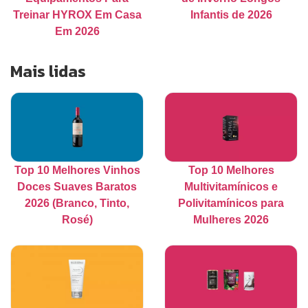
Treinar HYROX Em Casa
Infantis de 2026
Em 2026
Mais lidas
Top 10 Melhores Vinhos
Top 10 Melhores
Doces Suaves Baratos
Multivitamínicos e
2026 (Branco, Tinto,
Polivitamínicos para
Rosé)
Mulheres 2026