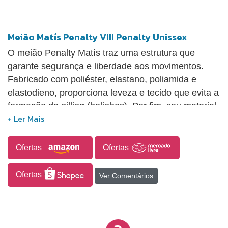
Meião Matís Penalty VIII Penalty Unissex
O meião Penalty Matís traz uma estrutura que
garante segurança e liberdade aos movimentos.
Fabricado com poliéster, elastano, poliamida e
elastodieno, proporciona leveza e tecido que evita a
formação de pilling (bolinhas). Por fim, seu material
também é um isolante térmico para o atleta e conta
com faixa tensora nos tornozelos para maior
proteção e pé totalmente atoalhado garantindo total
Ofertas
Ofertas
conforto.
Ofertas
Ver Comentários