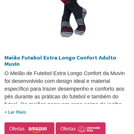
Meião Futebol Extra Longo Confort Adulto
Muvin
O Meião de Futebol Extra Longo Confort da Muvin
foi desenvolvido com design ideal e material
específico para trazer desempenho e conforto aos
pés durante as práticas do futebol e também do
futsal. Os meiões possuem cano acima do joelho
com punho superior elástico, que possibilita que
eles não fiquem descendo durante as práticas
esportivas. Isso confere também um maior conforto
Ofertas
Ofertas