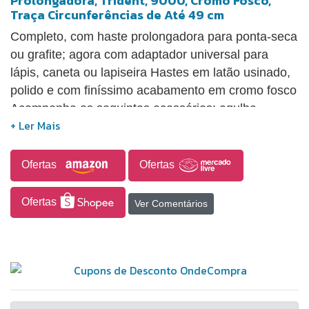
Prolongadora, Trident, 9000, Cromo Fosco,
Traça Circunferências de Até 49 cm
Completo, com haste prolongadora para ponta-seca
ou grafite; agora com adaptador universal para
lápis, caneta ou lapiseira Hastes em latão usinado,
polido e com finíssimo acabamento em cromo fosco
Acompanha os seguintes acessórios: agulha
grossa, agulha fina, agulha curva e adaptador
universal Raio máximo: 24, 5 cm Traça
circunferências de até: 49 cm Acondicionado em
Ofertas
Ofertas
estojo plástico
Ofertas
Ver Comentários