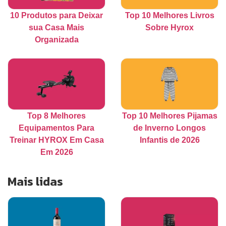
10 Produtos para Deixar
Top 10 Melhores Livros
sua Casa Mais
Sobre Hyrox
Organizada
Top 8 Melhores
Top 10 Melhores Pijamas
Equipamentos Para
de Inverno Longos
Treinar HYROX Em Casa
Infantis de 2026
Em 2026
Mais lidas