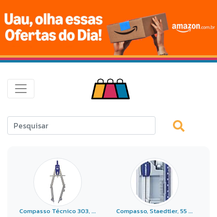
Compasso Técnico 303, ...
Compasso, Staedtler, 55 ...
C