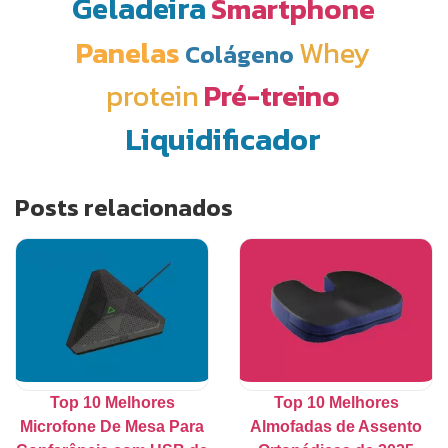
Geladeira
Smartphone
Panelas
Whey
Colágeno
protein
Pré-treino
Liquidificador
Posts relacionados
Top 10 Melhores
Top 10 Melhores
Microfone De Mesa Para
Almofadas de Assento