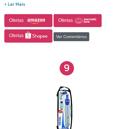
2 grafites de 2 mm, 1 agulha grossa e 1 agulha fina.
Raio máximo: 21 cm.
Ofertas
Ofertas
Ofertas
Ver Comentários
9