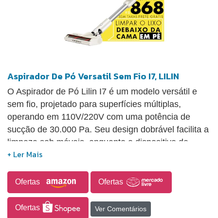
Aspirador De Pó Versatil Sem Fio I7, LILIN
O Aspirador de Pó Lilin I7 é um modelo versátil e
sem fio, projetado para superfícies múltiplas,
operando em 110V/220V com uma potência de
sucção de 30.000 Pa. Seu design dobrável facilita a
limpeza sob móveis, enquanto o dispositivo de
remoção de ácaros, aliado a uma escova elétrica
para colchões, potencializa sua eficácia. Com
diversas cabeças de limpeza, é adequado para
Ofertas
Ofertas
eliminar poeira, pelos de animais e ácaros em
pisos, carpetes, sofás, teclados e camas. Pode ser
Ofertas
Ver Comentários
acionado como um aspirador de mão,