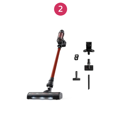
2
permitindo um esvaziamento fácil e econômico,
enquanto a tecnologia 180° EasySteer garante
movimentação precisa, alcançando todos os cantos.
O reservatório de pó possui capacidade para 460ml,
ideal para uma limpeza completa.