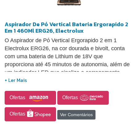
Aspirador De Pó Vertical Bateria Ergorapido 2
Em 1 460Ml ERG26, Electrolux
O Aspirador de Pó Vertical Ergorapido 2 em 1
Electrolux ERG26, na cor dourada e bivolt, conta
com uma bateria de Lithium de 18V que
proporciona até 45 minutos de autonomia, além de
um indicador LED que sinaliza o carregamento.
Este modelo versátil pode ser utilizado como
aspirador vertical ou de mão, facilitando a limpeza
em toda a casa e no carro. O bocal para pisos com
Ofertas
Ofertas
luz LED ilumina áreas escuras, como cantos e sob
móveis, e sua tecnologia de filtragem, com 3 níveis,
Ofertas
Ver Comentários
oferece uma limpeza eficiente e um ar mais
saudável. O sistema Bagless com reservatório
transparente elimina a necessidade de sacos,