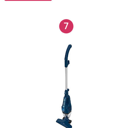
proporcionando praticidade na limpeza de
diferentes superfícies. A bateria oferece até 3300
7
segundos de funcionamento contínuo e carrega
rapidamente. O armazenamento é otimizado por um
design semi-suspenso, que permite fixação na
parede de maneira segura, sem ocupar espaço
adicional.