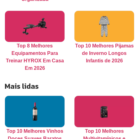
Top 8 Melhores
Top 10 Melhores Pijamas
Equipamentos Para
de Inverno Longos
Treinar HYROX Em Casa
Infantis de 2026
Em 2026
Mais lidas
Top 10 Melhores Vinhos
Top 10 Melhores
Doces Suaves Baratos
Multivitamínicos e