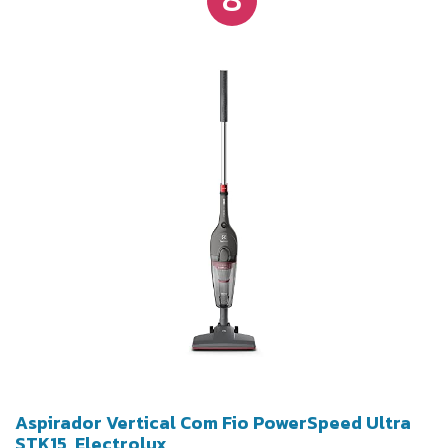
purificação, elimina até 99,9% das impurezas,
bactérias e ácaros, melhorando a qualidade do ar e
reduzindo riscos à saúde.
Aspirador Vertical Com Fio PowerSpeed Ultra
STK15, Electrolux