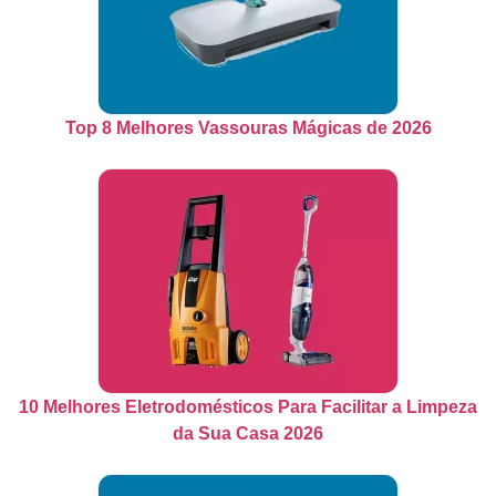
Top 8 Melhores Vassouras Mágicas de 2026
10 Melhores Eletrodomésticos Para Facilitar a Limpeza
da Sua Casa 2026