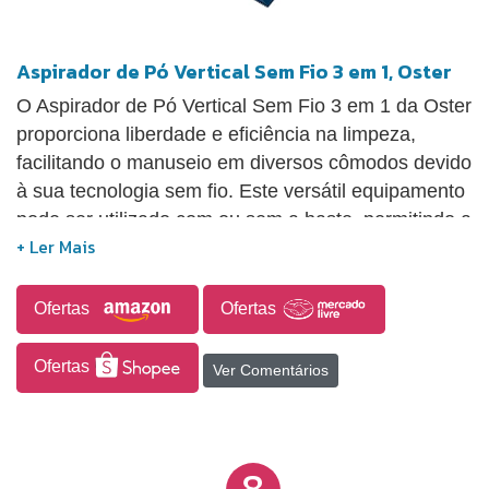
Aspirador de Pó Vertical Sem Fio 3 em 1, Oster
O Aspirador de Pó Vertical Sem Fio 3 em 1 da Oster
proporciona liberdade e eficiência na limpeza,
facilitando o manuseio em diversos cômodos devido
à sua tecnologia sem fio. Este versátil equipamento
pode ser utilizado com ou sem a haste, permitindo a
alternância entre as configurações vertical e portátil,
o que facilita o acesso a locais de difícil alcance.
Equipado com uma bateria de lítio de alta eficiência,
Ofertas
Ofertas
oferece até 25 minutos de autonomia, além de
maior potência e durabilidade. Com duas
Ofertas
Ver Comentários
velocidades, o aspirador é capaz de atender tanto a
limpezas pesadas quanto a materiais mais
delicados, como cortinas. Conta com um filtro HEPA
8
de alta qualidade que, por meio de quatro níveis de