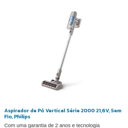
para uma limpeza completa e pode ser esvaziado
de forma prática e higiênica, evitando o contato
direto com a sujeira. Para otimizar a limpeza em
diferentes superfícies, o X-PERT 7.60 vem
acompanhado de 6 acessórios, incluindo escova
para sofás, turbo animal e ferramentas para frestas,
permitindo alcançar até os locais mais difíceis.
Aspirador de Pó Vertical Série 2000 21,6V, Sem
Fio, Philips
Com uma garantia de 2 anos e tecnologia