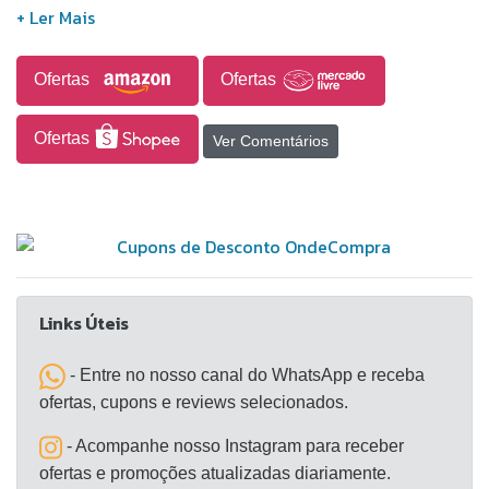
a funcionalidade 2 em 1, o aparelho pode ser
utilizado tanto na vertical quanto manualmente,
oferecendo versatilidade na limpeza, acompanhada
Ofertas
Ofertas
de acessórios que atendem a diferentes tipos de
aplicação.
Ofertas
Ver Comentários
Links Úteis
- Entre no nosso canal do WhatsApp e receba
ofertas, cupons e reviews selecionados.
- Acompanhe nosso Instagram para receber
ofertas e promoções atualizadas diariamente.