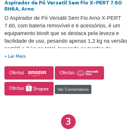
Aspirador de Pó Versatil Sem Fio X-PERT 7.60
RH6A, Arno
O Aspirador de Pó Versátil Sem Fio Arno X-PERT
7.60, com bateria removível e 6 acessórios, é um
equipamento bivolt que se destaca pela leveza e
facilidade de uso, pesando apenas 1,2 kg na versão
portátil e 2 kg no total, tornando as tarefas de
limpeza diárias mais práticas e confortáveis. Com
potência de 140W, apresenta alto poder de sucção,
capaz de remover partículas leves e sujeiras mais
Ofertas
Ofertas
resistentes, beneficiado pela tecnologia Ciclone que
garante uma filtragem eficaz. O aparelho oferece
Ofertas
Ver Comentários
até 45 minutos de limpeza contínua sem a
preocupação com cabos, tendo uma bateria de íons
de lítio que recarrega rapidamente em 3 horas, o
3
que proporciona maior liberdade de movimento. O
reservatório de 440 ml é suficientemente grande