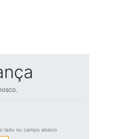
ança
nosco.
ao lado no campo abaixo