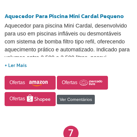
Aquecedor Para Piscina Mini Cardal Pequeno
Aquecedor para piscina Mini Cardal, desenvolvido
para uso em piscinas infláveis ou desmontáveis
com sistema de bomba filtro tipo refil, oferecendo
aquecimento prático e automatizado. Indicado para
volumes entre 2.500 e 3.500 litros, possui
funcionamento automático que desliga o
equipamento ao atingir aproximadamente 35 °C,
garantindo maior segurança e controle. Fabricado
Ofertas
Ofertas
com materiais resistentes, como termoplásticos e
ligas metálicas, proporciona durabilidade e
Ofertas
Ver Comentários
confiabilidade. De fácil instalação, é uma solução
compacta e funcional para quem busca aquecer
pequenas piscinas com praticidade.
7