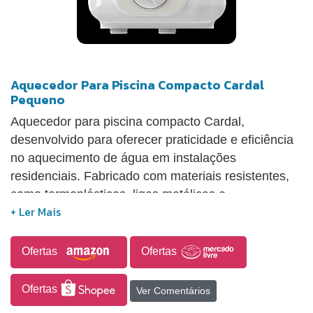
Aquecedor Para Piscina Compacto Cardal
Pequeno
Aquecedor para piscina compacto Cardal,
desenvolvido para oferecer praticidade e eficiência
no aquecimento de água em instalações
residenciais. Fabricado com materiais resistentes,
como termoplásticos, ligas metálicas e
componentes de alta durabilidade, garante maior
vida útil, incluindo contatos em prata. Possui triplo
sistema de segurança e suporta pressão de até 100
Ofertas
Ofertas
m.c.a., proporcionando maior confiabilidade no uso.
Seu diferencial está na instalação simplificada com
Ofertas
Ver Comentários
kit “instala fácil”, que dispensa cortes em