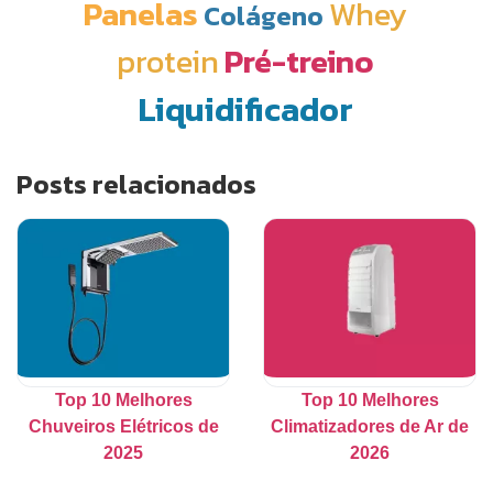
Panelas
Whey
Colágeno
protein
Pré-treino
Liquidificador
Posts relacionados
Top 10 Melhores
Top 10 Melhores
Chuveiros Elétricos de
Climatizadores de Ar de
2025
2026