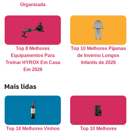
Organizada
Top 8 Melhores
Top 10 Melhores Pijamas
Equipamentos Para
de Inverno Longos
Treinar HYROX Em Casa
Infantis de 2026
Em 2026
Mais lidas
Top 10 Melhores Vinhos
Top 10 Melhores