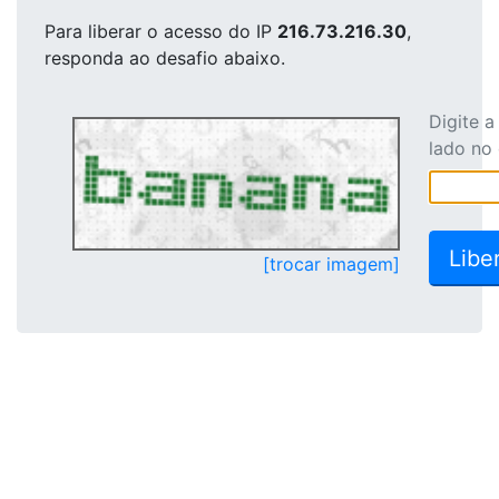
Para liberar o acesso
do IP
216.73.216.30
,
responda ao desafio abaixo.
Digite 
lado no
[trocar imagem]