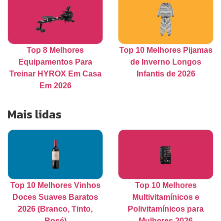
Top 8 Melhores
Top 10 Melhores Pijamas
Equipamentos Para
de Inverno Longos
Treinar HYROX Em Casa
Infantis de 2026
Em 2026
Mais lidas
Top 10 Melhores Vinhos
Top 10 Melhores
Doces Suaves Baratos
Multivitamínicos e
2026 (Branco, Tinto,
Polivitamínicos para
Rosé)
Mulheres 2026