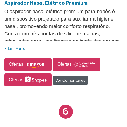
Aspirador Nasal Elétrico Premium
O aspirador nasal elétrico premium para bebês é
um dispositivo projetado para auxiliar na higiene
nasal, promovendo maior conforto respiratório.
Conta com três pontas de silicone macias,
adequadas para uma limpeza delicada das narinas,
além de níveis de sucção ajustáveis que permitem
adaptar a intensidade conforme a necessidade. Seu
design ergonômico facilita o manuseio com uma
Ofertas
Ofertas
única mão, proporcionando praticidade durante o
uso. O produto também possui lanterna embutida,
Ofertas
Ver Comentários
que auxilia na visualização para uma limpeza mais
precisa, e função de música calmante, contribuindo
para tornar o momento mais tranquilo para o bebê.
6