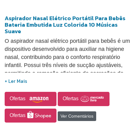
Aspirador Nasal Elétrico Portátil Para Bebês
Bateria Embutida Luz Colorida 10 Músicas
Suave
O aspirador nasal elétrico portátil para bebês é um
dispositivo desenvolvido para auxiliar na higiene
nasal, contribuindo para o conforto respiratório
infantil. Possui três níveis de sucção ajustáveis,
permitindo a remoção eficiente de secreções de
forma suave, com funcionamento de baixo ruído
para não incomodar o bebê. Acompanha diferentes
ponteiras de silicone, possibilitando melhor
Ofertas
Ofertas
adaptação, além de contar com luzes coloridas e
músicas integradas que ajudam a distrair durante o
Ofertas
Ver Comentários
uso. Equipado com bateria recarregável de 700
mAh, oferece praticidade e portabilidade, podendo
ser utilizado em diferentes ambientes. Produzido