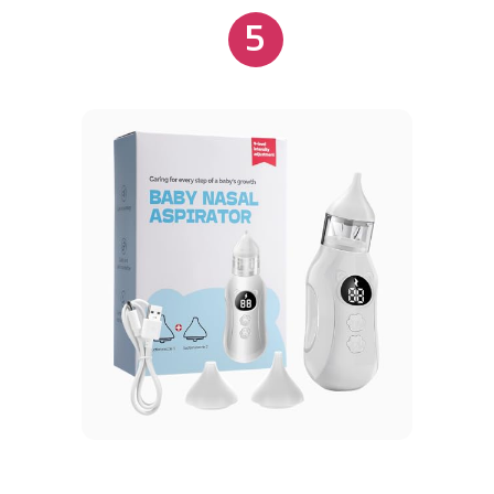
5
com materiais livres de BPA, apresenta design
desmontável que facilita a limpeza, garantindo
segurança e higiene no uso contínuo.