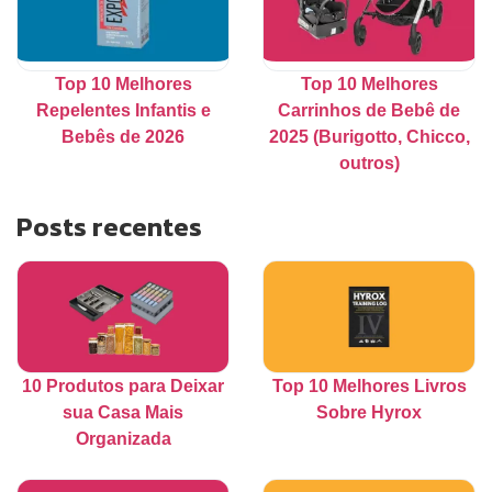
Top 10 Melhores
Top 10 Melhores
Repelentes Infantis e
Carrinhos de Bebê de
Bebês de 2026
2025 (Burigotto, Chicco,
outros)
Posts recentes
10 Produtos para Deixar
Top 10 Melhores Livros
sua Casa Mais
Sobre Hyrox
Organizada