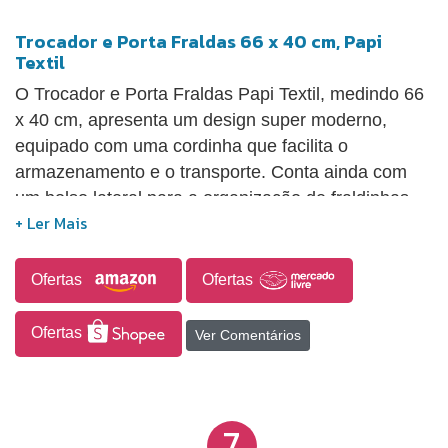
Trocador e Porta Fraldas 66 x 40 cm, Papi
Textil
O Trocador e Porta Fraldas Papi Textil, medindo 66
x 40 cm, apresenta um design super moderno,
equipado com uma cordinha que facilita o
armazenamento e o transporte. Conta ainda com
um bolso lateral para a organização de fraldinhas,
pomadas, lenços umedecidos e outros itens
essenciais. Sua superfície impermeável garante
uma limpeza rápida e prática.
Ofertas
Ofertas
Ofertas
Ver Comentários
7