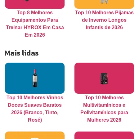
Top 8 Melhores
Top 10 Melhores Pijamas
Equipamentos Para
de Inverno Longos
Treinar HYROX Em Casa
Infantis de 2026
Em 2026
Mais lidas
Top 10 Melhores Vinhos
Top 10 Melhores
Doces Suaves Baratos
Multivitamínicos e
2026 (Branco, Tinto,
Polivitamínicos para
Rosé)
Mulheres 2026