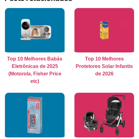
Top 10 Melhores Babás
Top 10 Melhores
Eletrônicas de 2025
Protetores Solar Infantis
(Motorola, Fisher Price
de 2026
etc)