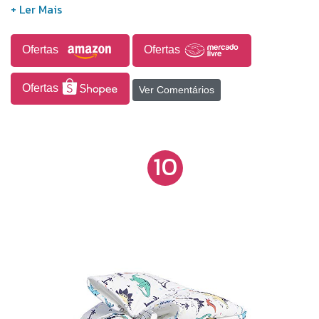
impermeável, o que torna a limpeza rápida e
prática. O tecido é 100% algodão.
Ofertas
Ofertas
Ofertas
Ver Comentários
10