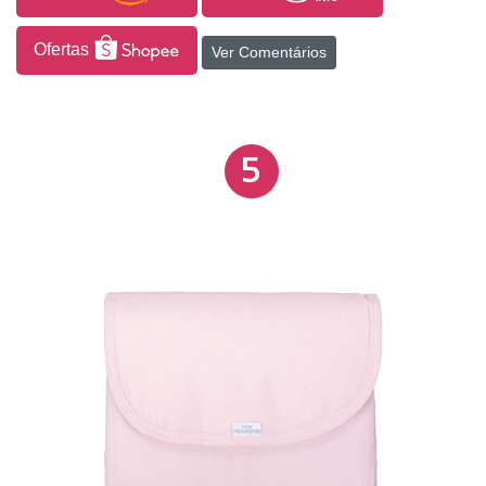
poliuretano.
Ofertas
Ver Comentários
5