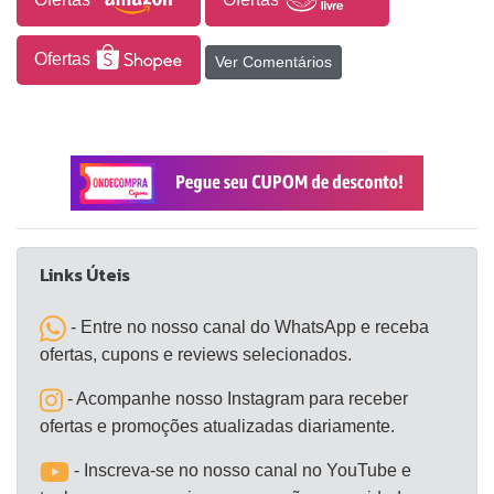
de 100% poliéster. As dimensões do trocador são
de 55 cm x 40 cm.
Ofertas
Ver Comentários
Links Úteis
- Entre no nosso canal do WhatsApp e receba
ofertas, cupons e reviews selecionados.
- Acompanhe nosso Instagram para receber
ofertas e promoções atualizadas diariamente.
- Inscreva-se no nosso canal no YouTube e