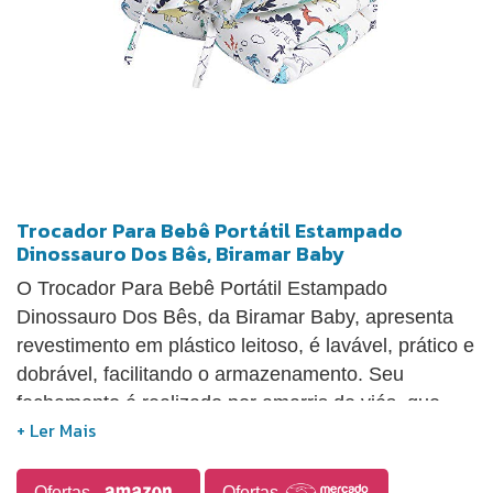
Trocador Para Bebê Portátil Estampado
Dinossauro Dos Bês, Biramar Baby
O Trocador Para Bebê Portátil Estampado
Dinossauro Dos Bês, da Biramar Baby, apresenta
revestimento em plástico leitoso, é lavável, prático e
dobrável, facilitando o armazenamento. Seu
fechamento é realizado por amarris de viés, que
contorna toda a peça, confeccionada com tricoline
de 200 fios. O tecido externo é 100% algodão,
enquanto o interno é 100% PVC e o enchimento é
Ofertas
Ofertas