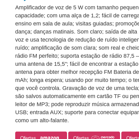
Amplificador de voz de 5 W com tamanho pequen
capacidade; com uma alça de 1,2; fácil de carreg
ensino em sala de aula; visitas guiadas; promoçõ
dança; danças matinais. Som claro; saída de alta
voz e usa tecnologia de redução de ruído inteligen
ruído; amplificação de som clara; som real e chei
rádio FM perfeito; suporta estação de rádio 87,
uma antena de 15,5"; fácil de encontrar a estação 
antena para obter melhor recepção FM Bateria de 
mAh; longa espera; usando por muito tempo; o t
que você controla. Gravação de voz de uma tecla
são salvos automaticamente em cartão TF ou pen 
leitor de MP3; pode reproduzir música armazenad
USB; entrada AUX; suporte para conectar equipa
como um alto-falante.
Ofertas
Ofertas
Ofert