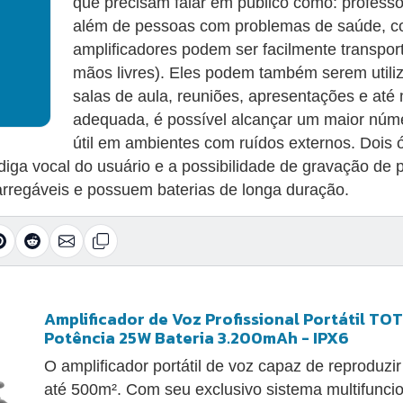
que precisam falar em público como: professore
além de pessoas com problemas de saúde, com
amplificadores podem ser facilmente transpor
mãos livres). Eles podem também serem utili
salas de aula, reuniões, apresentações e até
adequada, é possível alcançar um maior núm
útil em ambientes com ruídos externos. Dois ó
iga vocal do usuário e a possibilidade de gravação de p
ecarregáveis e possuem baterias de longa duração.
Amplificador de Voz Profissional Portátil T
Potência 25W Bateria 3.200mAh - IPX6
O amplificador portátil de voz capaz de reproduzi
até 500m². Com seu exclusivo sistema multifuncio