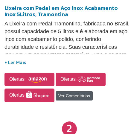
Lixeira com Pedal em Aço Inox Acabamento
Inox 5Litros, Tramontina
A Lixeira com Pedal Tramontina, fabricada no Brasil,
possui capacidade de 5 litros e é elaborada em aço
inox com acabamento polido, conferindo
durabilidade e resistência. Suas características
incluem um balde interno removível, uma alça para
transporte e uma ventosa na base, que impede o
movimento da lixeira ao acionar o pedal, tornando-a
mais prática para o uso diário.
Ofertas
Ofertas
Ofertas
Ver Comentários
2