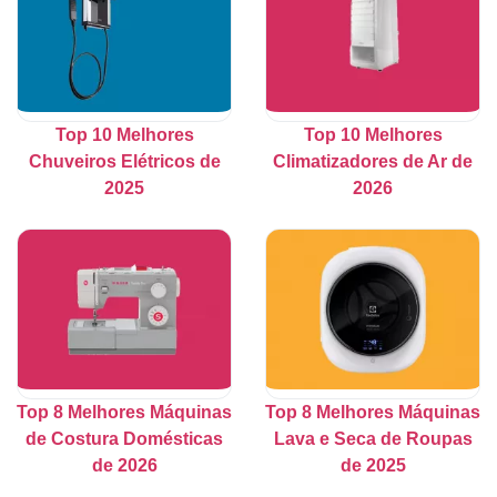
Top 10 Melhores
Top 10 Melhores
Chuveiros Elétricos de
Climatizadores de Ar de
2025
2026
Top 8 Melhores Máquinas
Top 8 Melhores Máquinas
de Costura Domésticas
Lava e Seca de Roupas
de 2026
de 2025