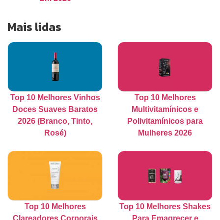
Mais lidas
Top 10 Melhores Vinhos
Top 10 Melhores
Doces Suaves Baratos
Multivitamínicos e
2026 (Branco, Tinto,
Polivitamínicos para
Rosé)
Mulheres 2026
Top 10 Melhores
Top 10 Melhores Shakes
Clareadores Corporais
Para Emagrecer e