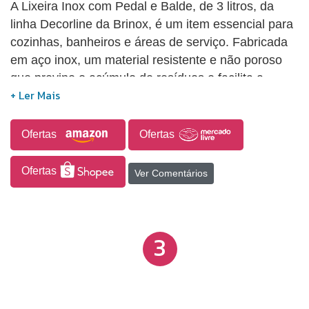
A Lixeira Inox com Pedal e Balde, de 3 litros, da
linha Decorline da Brinox, é um item essencial para
cozinhas, banheiros e áreas de serviço. Fabricada
em aço inox, um material resistente e não poroso
que previne o acúmulo de resíduos e facilita a
limpeza, esta lixeira combina elegância e
funcionalidade. Possui um balde interno removível
em plástico e um pedal na parte inferior que permite
Ofertas
Ofertas
a abertura e fechamento conveniente. A alça
externa facilita o transporte, enquanto o sistema de
Ofertas
Ver Comentários
aderência por ventosas na base assegura
estabilidade durante o uso. Disponível em cinco
tamanhos diferentes, a lixeira atende diversas
3
necessidades e ambientes da casa.