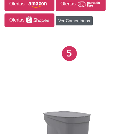
liso em inox, a Lixeira Ágata harmoniza-se com a
Ofertas
Ofertas
decoração de diversos espaços.
Ofertas
Ver Comentários
5