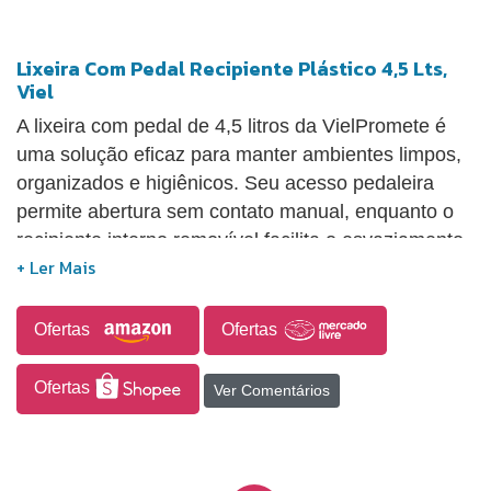
Lixeira Com Pedal Recipiente Plástico 4,5 Lts,
Viel
A lixeira com pedal de 4,5 litros da VielPromete é
uma solução eficaz para manter ambientes limpos,
organizados e higiênicos. Seu acesso pedaleira
permite abertura sem contato manual, enquanto o
recipiente interno removível facilita o esvaziamento
e a limpeza, assegurando máxima higiene e
praticidade no uso diário. Fabricada em folha de
flandres (aço estanhado), a lixeira é resistente a
Ofertas
Ofertas
deformações e impactos, combinando leveza com
durabilidade superior. Com um visual sofisticado na
Ofertas
Ver Comentários
cor preta e design retrô, ela se destaca como um
elemento decorativo em banheiros, quartos e
escritórios compactos. Sua capacidade de 4,5 litros,