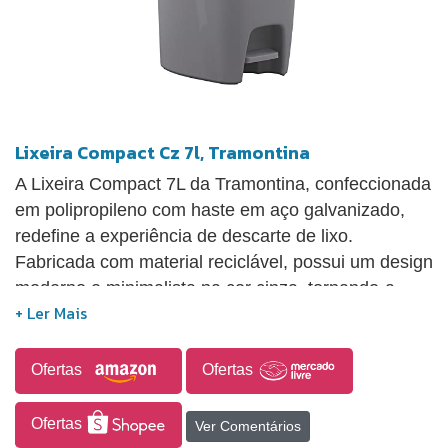
Lixeira Compact Cz 7l, Tramontina
A Lixeira Compact 7L da Tramontina, confeccionada
em polipropileno com haste em aço galvanizado,
redefine a experiência de descarte de lixo.
Fabricada com material reciclável, possui um design
moderno e minimalista na cor cinza, tornando-a
ideal para quartos, banheiros, cozinhas ou
escritórios. Além de sua alta resistência e
durabilidade, essa lixeira previne a propagação de
Ofertas
Ofertas
odores e vazamentos, assegurando ambientes
agradáveis e bem-estar em sua rotina diária.
Ofertas
Ver Comentários