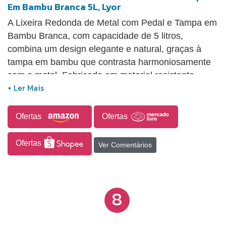
Em Bambu Branca 5L, Lyor
A Lixeira Redonda de Metal com Pedal e Tampa em
Bambu Branca, com capacidade de 5 litros,
combina um design elegante e natural, graças à
tampa em bambu que contrasta harmoniosamente
com o metal. Fabricada em material resistente,
garante durabilidade e robustez, oferecendo uma
solução confiável para o descarte de resíduos em
diversos ambientes e contribuindo para a
Ofertas
Ofertas
organização do espaço. Sua prática abertura por
pedal permite o descarte de lixo sem o uso das
Ofertas
Ver Comentários
mãos, promovendo maior higiene.
8