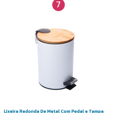
7
em formato arredondado e compacto, é ideal para
espaços que buscam estilo sem comprometer a
funcionalidade. Com um design colorido e
diferenciado, a lixeira também se torna uma
excelente opção de presente para aqueles que
valorizam organização com personalidade e bom
gosto.
Lixeira Redonda De Metal Com Pedal e Tampa