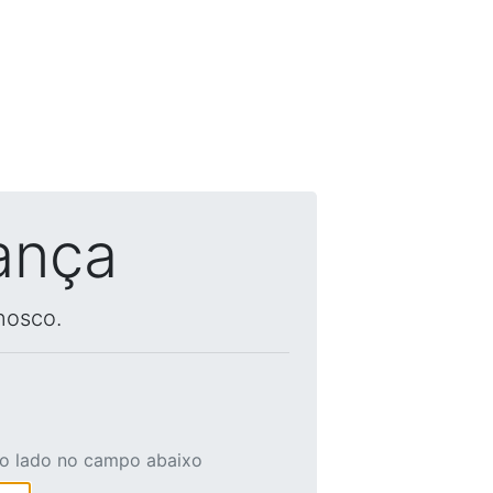
ança
nosco.
ao lado no campo abaixo