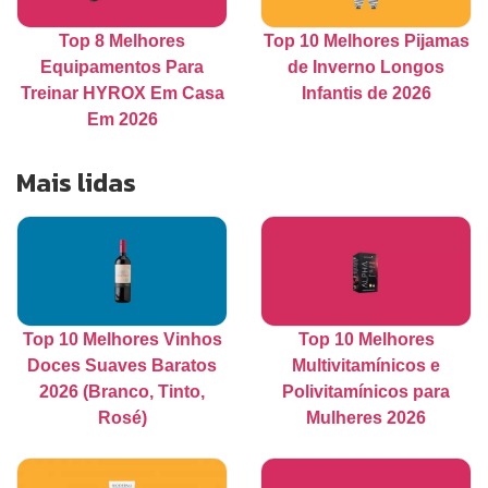
Top 8 Melhores
Top 10 Melhores Pijamas
Equipamentos Para
de Inverno Longos
Treinar HYROX Em Casa
Infantis de 2026
Em 2026
Mais lidas
Top 10 Melhores Vinhos
Top 10 Melhores
Doces Suaves Baratos
Multivitamínicos e
2026 (Branco, Tinto,
Polivitamínicos para
Rosé)
Mulheres 2026