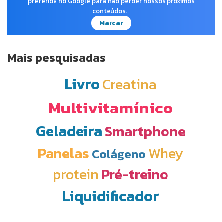
preferida no Google para não perder nossos próximos
conteúdos.
Marcar
Mais pesquisadas
Livro
Creatina
Multivitamínico
Geladeira
Smartphone
Panelas
Whey
Colágeno
protein
Pré-treino
Liquidificador