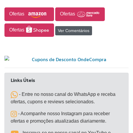
melamina plástica, os pratos apresentam boa
resistência e leveza, sendo adequados para uso
Ofertas
Ofertas
doméstico ou em eventos. Cada peça possui
dimensões aproximadas de 22,5 cm por 13 cm, em
Ofertas
Ver Comentários
formato que remete a uma fatia de pizza,
agregando um elemento decorativo à mesa.
Links Úteis
- Entre no nosso canal do WhatsApp e receba
ofertas, cupons e reviews selecionados.
- Acompanhe nosso Instagram para receber
ofertas e promoções atualizadas diariamente.
- Inscreva-se no nosso canal no YouTube e