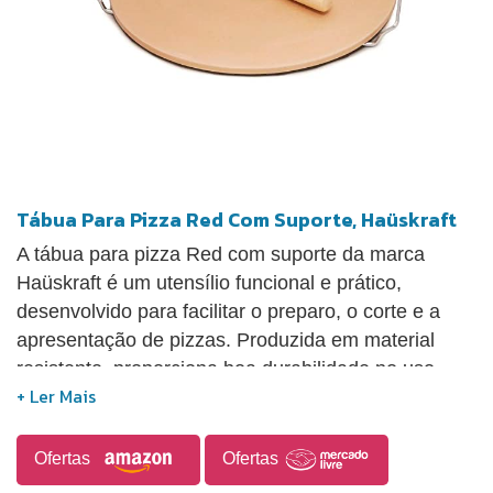
Tábua Para Pizza Red Com Suporte, Haüskraft
A tábua para pizza Red com suporte da marca
Haüskraft é um utensílio funcional e prático,
desenvolvido para facilitar o preparo, o corte e a
apresentação de pizzas. Produzida em material
resistente, proporciona boa durabilidade no uso
cotidiano, enquanto o suporte incluso contribui para
melhor organização e armazenamento, mantendo a
peça sempre acessível. Seu design simples e
Ofertas
Ofertas
eficiente atende tanto ao uso doméstico quanto a