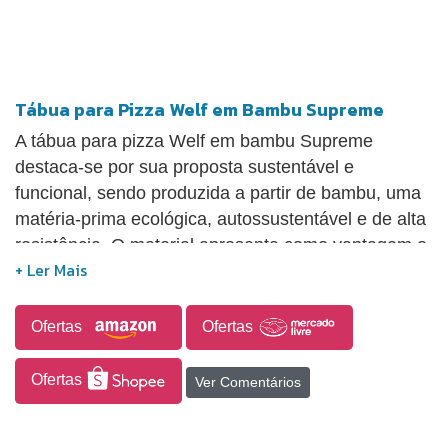
Tábua para Pizza Welf em Bambu Supreme
A tábua para pizza Welf em bambu Supreme
destaca-se por sua proposta sustentável e
funcional, sendo produzida a partir de bambu, uma
matéria-prima ecológica, autossustentável e de alta
resistência. O material apresenta como vantagem o
fato de ser aproximadamente 30% mais leve que
madeiras tradicionais, facilitando o manuseio no
preparo e no serviço de alimentos. Além disso, o
Ofertas
Ofertas
bambu possui rápido ciclo de regeneração, o que
reduz o impacto ambiental de sua utilização. A peça
Ofertas
Ver Comentários
alia versatilidade, durabilidade e responsabilidade
ambiental, sendo adequada tanto para uso