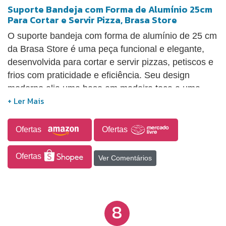
Suporte Bandeja com Forma de Alumínio 25cm
Para Cortar e Servir Pizza, Brasa Store
O suporte bandeja com forma de alumínio de 25 cm
da Brasa Store é uma peça funcional e elegante,
desenvolvida para cortar e servir pizzas, petiscos e
frios com praticidade e eficiência. Seu design
moderno alia uma base em madeira teca a uma
forma de alumínio, garantindo bom desempenho
tanto no preparo quanto na apresentação dos
alimentos. Produzida com madeira de
Ofertas
Ofertas
reflorestamento legal e tratada com óleo mineral, a
peça apresenta maior resistência à água, ao sol, a
Ofertas
Ver Comentários
impactos e à ação de micro-organismos, além de
oferecer durabilidade no uso contínuo. Versátil, é
indicada para uso doméstico, espaços gourmet e
8
estabelecimentos comerciais, atendendo a um
padrão de qualidade elevado.