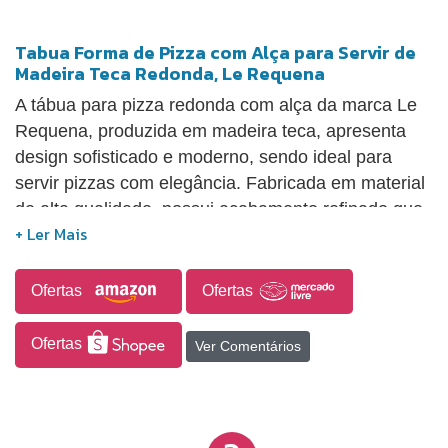
Tabua Forma de Pizza com Alça para Servir de
Madeira Teca Redonda, Le Requena
A tábua para pizza redonda com alça da marca Le
Requena, produzida em madeira teca, apresenta
design sofisticado e moderno, sendo ideal para
servir pizzas com elegância. Fabricada em material
de alta qualidade, possui acabamento refinado que
valoriza a apresentação dos alimentos. Seu
diferencial está na presença de uma divisória
discreta, que permite separar diferentes sabores de
Ofertas
Ofertas
pizza ou petiscos, proporcionando maior
organização e praticidade durante o uso. Com
Ofertas
Ver Comentários
dimensões aproximadas de 2 cm de altura, 43 cm
de comprimento e 40 cm de largura, a peça oferece
bom espaço para servir, mantendo funcionalidade e
estética.