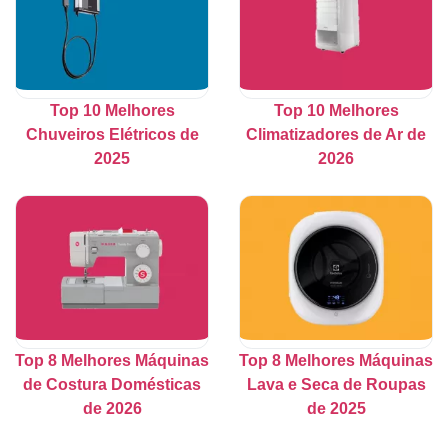
Top 10 Melhores
Top 10 Melhores
Chuveiros Elétricos de
Climatizadores de Ar de
2025
2026
Top 8 Melhores Máquinas
Top 8 Melhores Máquinas
de Costura Domésticas
Lava e Seca de Roupas
de 2026
de 2025