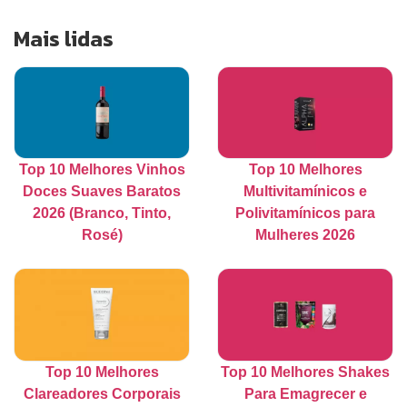
Mais lidas
Top 10 Melhores Vinhos
Top 10 Melhores
Doces Suaves Baratos
Multivitamínicos e
2026 (Branco, Tinto,
Polivitamínicos para
Rosé)
Mulheres 2026
Top 10 Melhores
Top 10 Melhores Shakes
Clareadores Corporais
Para Emagrecer e