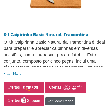
Kit Caipirinha Basic Natural, Tramontina
O Kit Caipirinha Basic Natural da Tramontina é ideal
para preparar e apreciar caipirinhas em diversas
ocasiões, como churrasco, praia e futebol. Este
conjunto, composto por cinco peças, inclui uma
tábua retangular de madeira Muiracatiara, um copo
amassador e uma faca de aço inox. Fabricado em
madeira tropical Muiracatiara com acabamento em
verniz atóxico, o kit também apresenta proteção
Ofertas
Ofertas
antibacteriana Microban biodegradável.
Ofertas
Ver Comentários