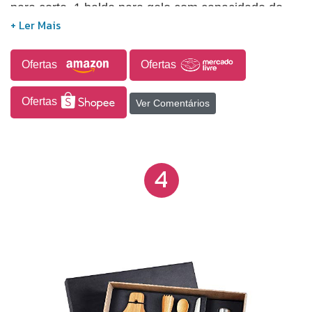
para corte, 1 balde para gelo com capacidade de
650 ml e 1 açucareiro dosador. A marca FormaInox
é uma referência em utensílios para a sua casa,
oferecendo uma ampla gama de produtos.
Ofertas
Ofertas
Ofertas
Ver Comentários
4