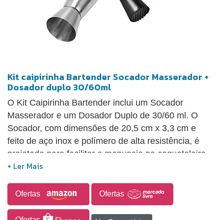
Kit caipirinha Bartender Socador Masserador +
Dosador duplo 30/60ml
O Kit Caipirinha Bartender inclui um Socador
Masserador e um Dosador Duplo de 30/60 ml. O
Socador, com dimensões de 20,5 cm x 3,3 cm e
feito de aço inox e polímero de alta resistência, é
projetado para facilitar o manuseio na coqueteleira
e é ideal para macerar frutas diretamente no copo,
permitindo a preparação de caipirinhas, mojitos e
outros coquetéis. Já o Dosador Duplo em inox é um
Ofertas
Ofertas
utensílio essencial para mixologistas e bartenders,
uma vez que assegura a precisão nas medidas dos
Ofertas