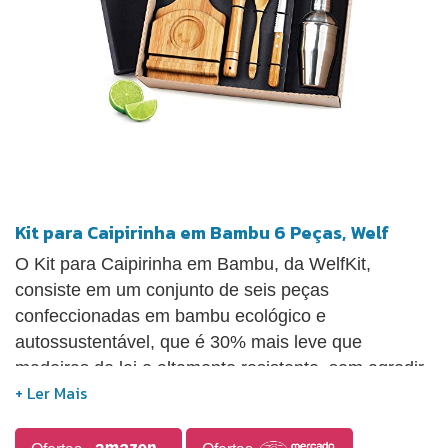
Kit para Caipirinha em Bambu 6 Peças, Welf
O Kit para Caipirinha em Bambu, da WelfKit,
consiste em um conjunto de seis peças
confeccionadas em bambu ecológico e
autossustentável, que é 30% mais leve que
madeiras de lei e altamente resistente, sem agredir
o meio ambiente. O kit inclui uma tábua, uma faca
de 4" em inox/bambu, um pilão, uma colher de 18
cm, uma base para a tábua em bambu e uma