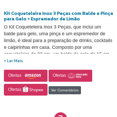
Kit Coqueteleira Inox 3 Peças com Balde e Pinça
para Gelo + Espremedor de Limão
O Kit Coqueteleira Inox 3 Peças, que inclui um
balde para gelo, uma pinça e um espremedor de
limão, é ideal para a preparação de drinks, cocktails
e caipirinhas em casa. Composto por uma
coqueteleira de 22 cm, um balde de gelo de 15 cm,
uma pinça de 15 cm e um espremedor de limão de
plástico (9,5x22 cm), oferece tudo que é necessário
para facilitar a elaboração de bebidas como
Ofertas
Ofertas
caipirinhas, gin tônicas e mojitos. As peças são
fabricadas em aço inoxidável, garantindo resistência
Ofertas
Ver Comentários
à ferrugem e manchas causadas pela acidez do
limão, além de um acabamento brilhante que
confere sofisticação à sua área gourmet. A
coqueteleira possui um sistema de encaixe seguro,