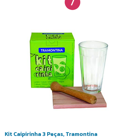
7
evitando vazamentos e possibilitando a agitação
dos ingredientes sem bagunça. O espremedor,
robusto e eficiente, extrai suco dos limões sem
amassar as cascas, evitando amargor nas bebidas.
O balde de gelo, com 15 cm, organiza o gelo e a
pinça assegura a higiene ao manuseá-lo,
prevenindo contato direto com as mãos e redução
na qualidade do gelo. Com este kit completo, é
possível preparar uma vasta gama de coquetéis,
desde os clássicos até inovações modernas.
Kit Caipirinha 3 Peças, Tramontina