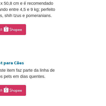
 x 50,8 cm e é recomendado
o entre 4,5 e 9 kg; perfeito
, shih tzus e pomeranians.
as
t para Cães
te item faz parte da linha de
os pets em dias quentes.
as