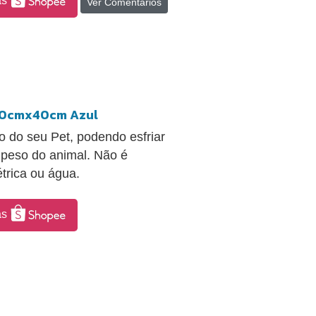
as
Ver Comentários
 50cmx40cm Azul
o do seu Pet, podendo esfriar
 peso do animal. Não é
trica ou água.
as