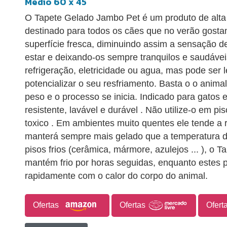
Médio 60 x 45
O Tapete Gelado Jambo Pet é um produto de alta 
destinado para todos os cães que no verão gosta
superfície fresca, diminuindo assim a sensação d
estar e deixando-os sempre tranquilos e saudáve
refrigeração, eletricidade ou agua, mas pode ser 
potencializar o seu resfriamento. Basta o o anima
peso e o processo se inicia. Indicado para gatos e
resistente, lavável e durável . Não utilize-o em p
toxico . Em ambientes muito quentes ele tende a 
manterá sempre mais gelado que a temperatura d
pisos frios (cerâmica, mármore, azulejos ... ), o
mantém frio por horas seguidas, enquanto estes 
rapidamente com o calor do corpo do animal.
Ofertas
Ofertas
Ofert