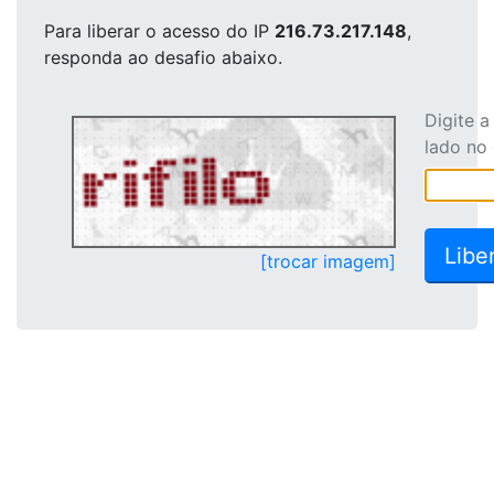
Para liberar o acesso
do IP
216.73.217.148
,
responda ao desafio abaixo.
Digite 
lado no
[trocar imagem]