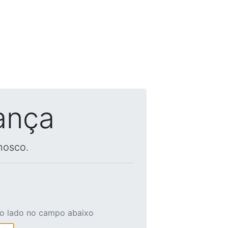
ança
nosco.
ao lado no campo abaixo