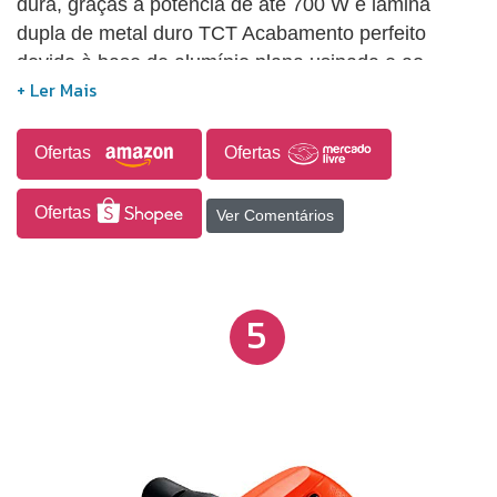
dura, graças à potência de até 700 W e lâmina
dupla de metal duro TCT Acabamento perfeito
devido à base de alumínio plana usinada e ao
mecanismo de ajuste de profundidade (até 2,6 mm)
Eliminação bilateral (dir/esq) de cavacos Centro de
gravidade no punho aumenta a sensação de
Ofertas
Ofertas
equilíbrio
Ofertas
Ver Comentários
5