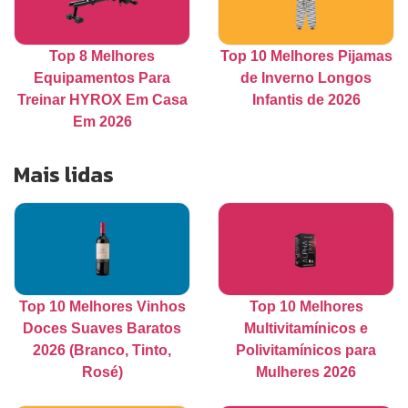
Top 8 Melhores
Top 10 Melhores Pijamas
Equipamentos Para
de Inverno Longos
Treinar HYROX Em Casa
Infantis de 2026
Em 2026
Mais lidas
Top 10 Melhores Vinhos
Top 10 Melhores
Doces Suaves Baratos
Multivitamínicos e
2026 (Branco, Tinto,
Polivitamínicos para
Rosé)
Mulheres 2026