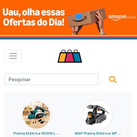
Plaina Elétrica 900W L ...
WAP Plaina Elétrica WF ...
Bo