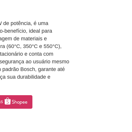
 de potência, é uma
o-benefício, ideal para
agem de materiais e
ura (60°C, 350°C e 550°C),
stacionário e conta com
 segurança ao usuário mesmo
m padrão Bosch, garante até
ça sua durabilidade e
as