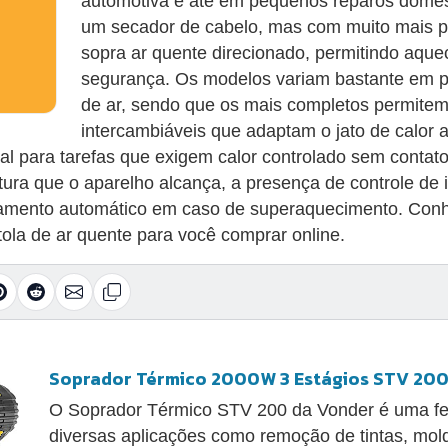
automotiva e até em pequenos reparos domé
um secador de cabelo, mas com muito mais po
sopra ar quente direcionado, permitindo aque
segurança. Os modelos variam bastante em po
de ar, sendo que os mais completos permitem
intercambiáveis que adaptam o jato de calor a
deal para tarefas que exigem calor controlado sem conta
tura que o aparelho alcança, a presença de controle de i
amento automático em caso de superaquecimento. Conhe
tola de ar quente para você comprar online.
Soprador Térmico 2000W 3 Estágios STV 200
O Soprador Térmico STV 200 da Vonder é uma fe
diversas aplicações como remoção de tintas, mo