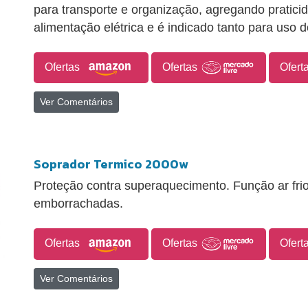
para transporte e organização, agregando pratic
alimentação elétrica e é indicado tanto para uso d
Ofertas
Ofertas
Ofert
Ver Comentários
Soprador Termico 2000w
Proteção contra superaquecimento. Função ar fri
emborrachadas.
Ofertas
Ofertas
Ofert
Ver Comentários