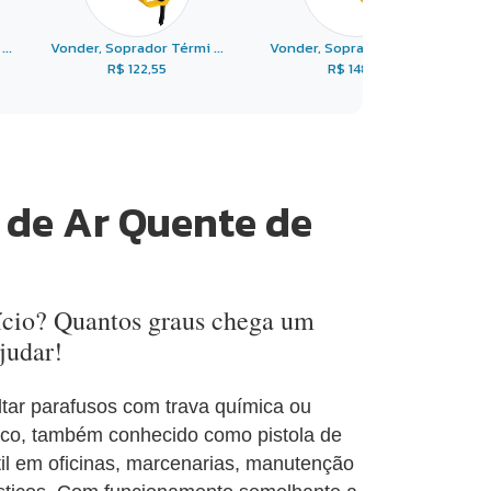
..
Vonder, Soprador Térmi ...
Vonder, Soprador Térmi ...
R$ 122,55
R$ 148,10
 de Ar Quente de
fício? Quantos graus chega um
judar!
oltar parafusos com trava química ou
rmico, também conhecido como pistola de
il em oficinas, marcenarias, manutenção