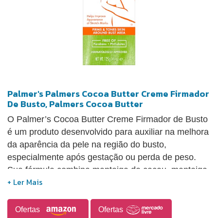
Palmer's Palmers Cocoa Butter Creme Firmador
De Busto, Palmers Cocoa Butter
O Palmer’s Cocoa Butter Creme Firmador de Busto
é um produto desenvolvido para auxiliar na melhora
da aparência da pele na região do busto,
especialmente após gestação ou perda de peso.
Sua fórmula combina manteiga de cacau, manteiga
de karité, vitamina E, colágeno e elastina,
contribuindo para hidratação e para uma pele com
aspecto mais firme e tonificado ao longo do uso
Ofertas
Ofertas