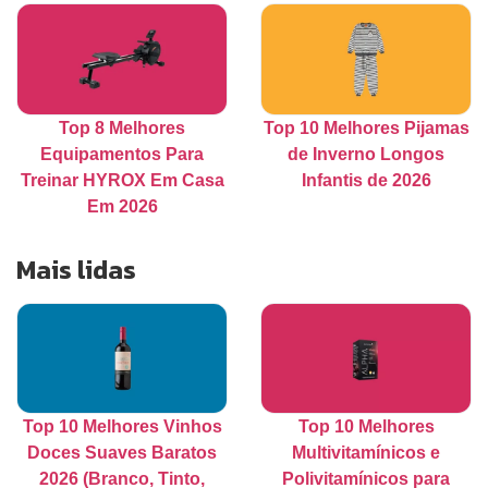
Top 8 Melhores
Top 10 Melhores Pijamas
Equipamentos Para
de Inverno Longos
Treinar HYROX Em Casa
Infantis de 2026
Em 2026
Mais lidas
Top 10 Melhores Vinhos
Top 10 Melhores
Doces Suaves Baratos
Multivitamínicos e
2026 (Branco, Tinto,
Polivitamínicos para