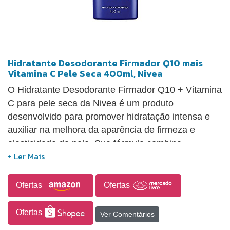
Hidratante Desodorante Firmador Q10 mais
Vitamina C Pele Seca 400ml, Nivea
O Hidratante Desodorante Firmador Q10 + Vitamina
C para pele seca da Nivea é um produto
desenvolvido para promover hidratação intensa e
auxiliar na melhora da aparência de firmeza e
elasticidade da pele. Sua fórmula combina
antioxidantes como coenzima Q10 e vitamina C,
que ajudam a proteger contra os efeitos dos
radicais livres e contribuem para uma pele com
Ofertas
Ofertas
aspecto mais saudável e uniforme ao longo do uso
contínuo. Indicado para peles secas a extrassecas,
Ofertas
Ver Comentários
oferece hidratação prolongada e é