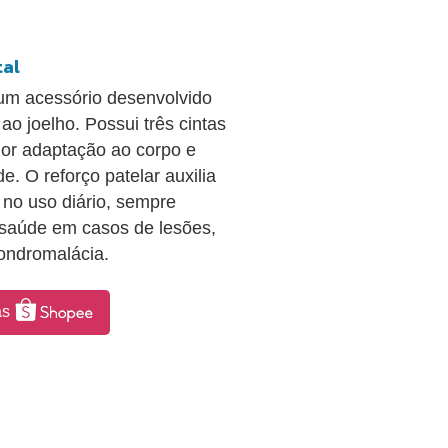
tal
 um acessório desenvolvido
ao joelho. Possui três cintas
hor adaptação ao corpo e
 O reforço patelar auxilia
u no uso diário, sempre
 saúde em casos de lesões,
condromalácia.
as