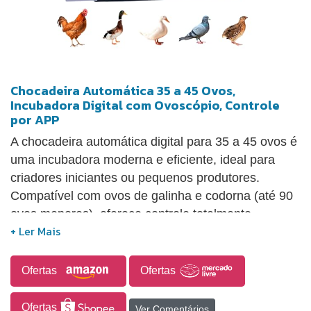
Chocadeira Automática 35 a 45 Ovos,
Incubadora Digital com Ovoscópio, Controle
por APP
A chocadeira automática digital para 35 a 45 ovos é
uma incubadora moderna e eficiente, ideal para
criadores iniciantes ou pequenos produtores.
Compatível com ovos de galinha e codorna (até 90
ovos menores), oferece controle totalmente
automatizado de temperatura, umidade e rolagem
dos ovos, otimizando a taxa de eclosão. Conta com
ovoscópio incluso para acompanhar o
Ofertas
Ofertas
desenvolvimento embrionário com precisão, além
de permitir o monitoramento remoto via aplicativo,
Ofertas
Ver Comentários