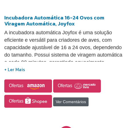
Incubadora Automática 16-24 Ovos com
Viragem Automática, Joyfox
A incubadora automática Joyfox é uma solução
eficiente e versátil para criadores de aves, com
capacidade ajustável de 16 a 24 ovos, dependendo
do tamanho. Possui sistema de viragem automática
a cada 90 minutos, garantindo aquecimento
uniforme e melhor taxa de eclosão. Conta com 5
modos inteligentes pré-configurados para espécies
diferentes (galinha, pato, ganso, pombo e modo de
Ofertas
Ofertas
temperatura constante), tornando o uso simples e
intuitivo. Seu sistema de alimentação dupla (127V e
Ofertas
Ver Comentários
12V) permite funcionamento contínuo mesmo em
locais com instabilidade elétrica. Acompanha
ovoscópio embutido, rolos ajustáveis com rotação