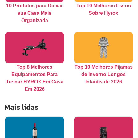
10 Produtos para Deixar
Top 10 Melhores Livros
sua Casa Mais
Sobre Hyrox
Organizada
Top 8 Melhores
Top 10 Melhores Pijamas
Equipamentos Para
de Inverno Longos
Treinar HYROX Em Casa
Infantis de 2026
Em 2026
Mais lidas