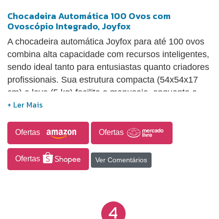
Chocadeira Automática 100 Ovos com
Ovoscópio Integrado, Joyfox
A chocadeira automática Joyfox para até 100 ovos
combina alta capacidade com recursos inteligentes,
sendo ideal tanto para entusiastas quanto criadores
profissionais. Sua estrutura compacta (54x54x17
cm) e leve (5 kg) facilita o manuseio, enquanto a
bandeja ajustável acomoda ovos de diferentes
tamanhos. Possui rotação automática de 360° a
cada 2 horas, simulando o ambiente natural e
Ofertas
Ofertas
favorecendo a taxa de eclosão. O controle digital
com termostato LED mantém a temperatura estável,
Ofertas
Ver Comentários
e o abastecimento automático de água garante
umidade constante sem necessidade de
intervenções frequentes. A função de alimentação
4
dupla (220V e 12V) assegura funcionamento