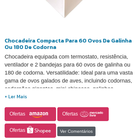
Chocadeira Compacta Para 60 Ovos De Galinha
Ou 180 De Codorna
Chocadeira equipada com termostato, resistência,
ventilador e 2 bandejas para 60 ovos de galinha ou
180 de codorna. Versatilidade: Ideal para uma vasta
gama de ovos galados de aves, incluindo codornas,
codornões gigantes, mini chinesas, galinhas
caipiras, perus, pavões, angolas, faisões, perdizes,
índios gigantes, patos, marrecos, gansos e muitas
outras.
Ofertas
Ofertas
Ofertas
Ver Comentários