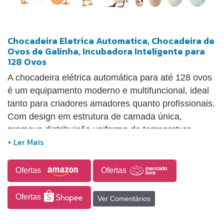
Chocadeira Eletrica Automatica, Chocadeira de
Ovos de Galinha, Incubadora Inteligente para
128 Ovos
A chocadeira elétrica automática para até 128 ovos
é um equipamento moderno e multifuncional, ideal
tanto para criadores amadores quanto profissionais.
Com design em estrutura de camada única,
promove distribuição uniforme da temperatura,
minimizando variações térmicas internas. Possui
bandeja de ovos ajustável com quatro
configurações de espaçamento, adaptando-se com
Ofertas
Ofertas
segurança a diferentes tipos de ovos, como galinha,
codorna e pato. Equipada com controle automático
Ofertas
Ver Comentários
de temperatura exibido em tela colorida e rotação
automática dos ovos a cada 2 horas, garante