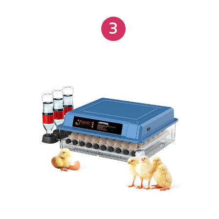
estabilidade e praticidade durante a incubação.
3
Conta ainda com três zonas de abastecimento de
água para controle de umidade por fase, base
removível para limpeza facilitada e alimentação
dupla (220V + fonte reserva), assegurando
funcionamento contínuo mesmo em quedas de
energia.