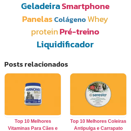
Geladeira
Smartphone
Panelas
Whey
Colágeno
protein
Pré-treino
Liquidificador
Posts relacionados
Top 10 Melhores
Top 10 Melhores Coleiras
Vitaminas Para Cães e
Antipulga e Carrapato