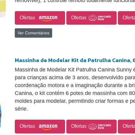
removível), 1 controle remoto totalmente funcional
Ofertas
Ofertas
Ofert
Ver Comentários
Massinha de Modelar Kit da Patrulha Canina, 
Massinha de Modelar Kit Patrulha Canina Sunny é 
para crianças acima de 3 anos, desenvolvido para 
coordenação motora e a imaginação durante a br
Canina, o kit contém 6 potes de massinha com 8
moldes para modelar, permitindo criar formas e p
série.
Ofertas
Ofertas
Ofert