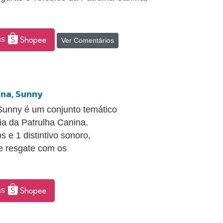
as
Ver Comentários
ina, Sunny
Sunny é um conjunto temático
cia da Patrulha Canina.
 e 1 distintivo sonoro,
de resgate com os
as