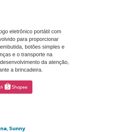
go eletrônico portátil com
volvido para proporcionar
a embutida, botões simples e
nças e o transporte na
o desenvolvimento da atenção,
nte a brincadeira.
as
ina, Sunny