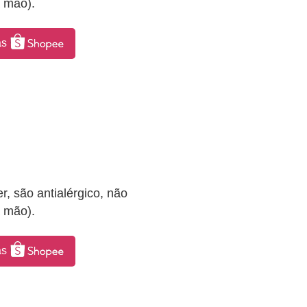
à mão).
as
, são antialérgico, não
à mão).
as