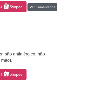
as
Ver Comentários
, são antialérgico, não
à mão).
as