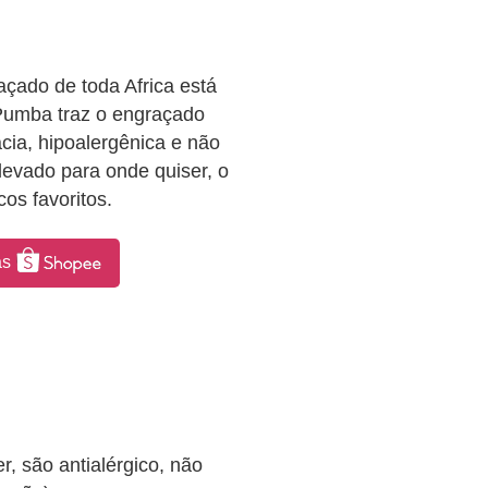
açado de toda Africa está
a Pumba traz o engraçado
ia, hipoalergênica e não
levado para onde quiser, o
os favoritos.
as
, são antialérgico, não