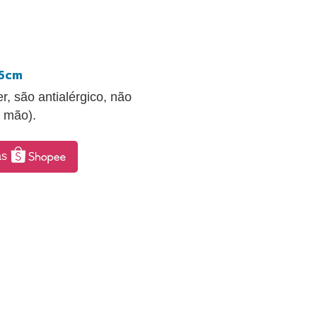
35cm
, são antialérgico, não
à mão).
as