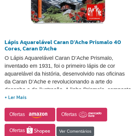
Lápis Aquarelável Caran D’Ache Prismalo 40
Cores, Caran D'Ache
O Lápis Aquarelável Caran D’Ache Prismalo,
inventado em 1931, foi o primeiro lápis de cor
aquarelável da história, desenvolvido nas oficinas
da Caran D’Ache e revolucionando a arte do
desenho e da ilustração. A linha Prismalo, composta
por 80 tonalidades luminosas, é internacionalmente
reconhecida pela qualidade de sua formulação e
pela escolha cuidadosa de pigmentos. Este lápis
Ofertas
Ofertas
consolidou a reputação da marca como uma das
melhores fabricantes de lápis do mundo.
Ofertas
Ver Comentários