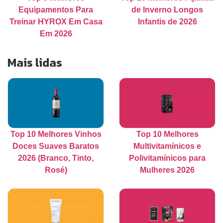
Equipamentos Para
de Inverno Longos
Treinar HYROX Em Casa
Infantis de 2026
Em 2026
Mais lidas
Top 10 Melhores Vinhos
Top 10 Melhores
Doces Suaves Baratos
Multivitamínicos e
2026 (Branco, Tinto,
Polivitamínicos para
Rosé)
Mulheres 2026