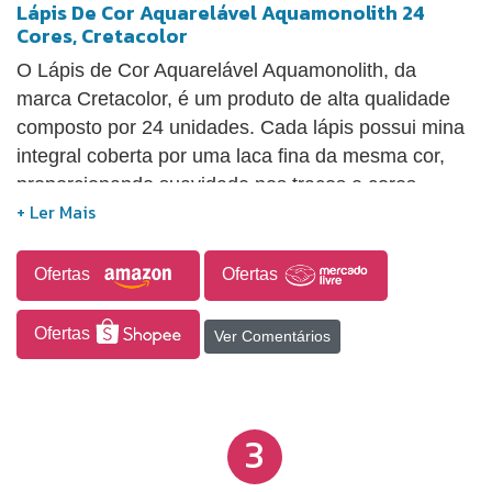
Lápis De Cor Aquarelável Aquamonolith 24
Cores, Cretacolor
O Lápis de Cor Aquarelável Aquamonolith, da
marca Cretacolor, é um produto de alta qualidade
composto por 24 unidades. Cada lápis possui mina
integral coberta por uma laca fina da mesma cor,
proporcionando suavidade nos traços e cores
intensas. De alta solubilidade, esses lápis permitem
a criação de efeitos aquarelados extraordinários,
adequando-se tanto a trabalhos que exigem
Ofertas
Ofertas
precisão e detalhes quanto a pinturas em grande
superfície. As sobras dos lápis podem ser utilizadas
Ofertas
Ver Comentários
e misturadas com água para pintar o fundo do
desenho.
3