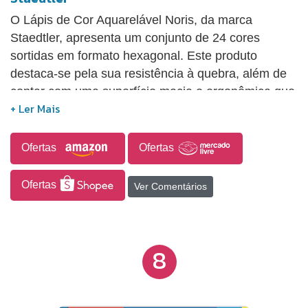
O Lápis de Cor Aquarelável Noris, da marca
Staedtler, apresenta um conjunto de 24 cores
sortidas em formato hexagonal. Este produto
destaca-se pela sua resistência à quebra, além de
contar com uma superfície macia e ergonômica que
proporciona suavidade na escrita e excelente
deslizamento. A ponta do lápis é projetada para
garantir durabilidade e resistência, tornando-o uma
Ofertas
Ofertas
opção ideal para diversas aplicações artísticas.
Ofertas
Ver Comentários
8