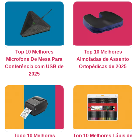
Top 10 Melhores
Top 10 Melhores
Microfone De Mesa Para
Almofadas de Assento
Conferência com USB de
Ortopédicas de 2025
2025
Topo 10 Melhores
Top 10 Melhores Lápis de