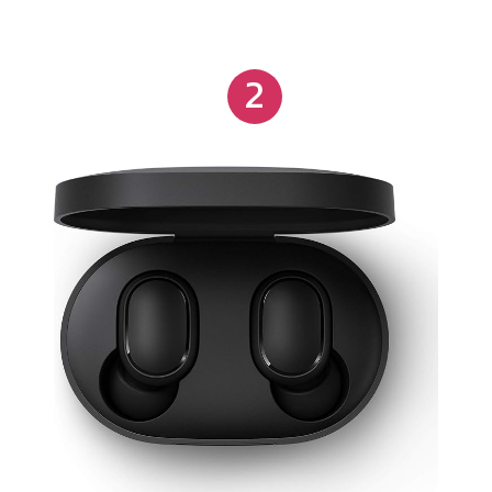
música initerrupta com uma única carga, que pode
ser estendida por até 30 horas com o estojo de
2
carregamento, a caixa de armazenamento utiliza
porta USB-C que fornece um carregamento mais
rápido para que você nunca deixe de ouvir suas
músicas favoritas. A nova versão suporta controle
de toque multifuncional, acionando funções para
facilitar a sua rotina, equipado com IPX4 para
oferecer maior segurança ao usá-lo até mesmo em
atividades onde o suor é inevitável. Redmi Airdots 3
também suporta tecnologia de Redução de Ruído
Ambiental, proporcionando clareza e qualidade de
som em qualquer lugar. Especificações: Marca:
Xiaomi Modelo: TWSEJ08LS Integração com
assistentes virtuais (Siri, Google e XiaoAi)
Bluetooth: 5.2 Bateria do fone: 43mAh Bateria do
estojo: 600 mAh 7 horas de uso e 30 horas com o