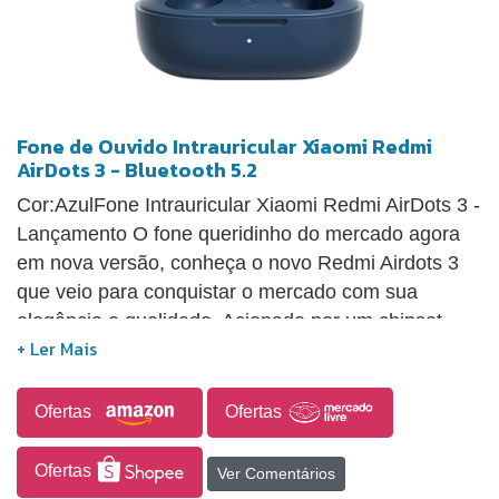
Fone de Ouvido Intrauricular Xiaomi Redmi
AirDots 3 - Bluetooth 5.2
Cor:AzulFone Intrauricular Xiaomi Redmi AirDots 3 -
Lançamento O fone queridinho do mercado agora
em nova versão, conheça o novo Redmi Airdots 3
que veio para conquistar o mercado com sua
elegância e qualidade. Acionado por um chipset
QCC3040 e bluetooth 5.2 isso para lhe proporcionar
uma velocidade de conexão mais rápida e estável e
transmissão de dados aprimorada. O fone Redmi
Ofertas
Ofertas
Airdots 3 possui Codec de áudio aptX Adaptive da
Qualcomm para qualidade de som aprimorada, os
Ofertas
Ver Comentários
fones oferecem até 7 horas de reprodução de