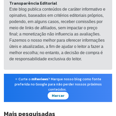
Transparência Editorial
Distância de transmissão: 10m / 33 pés Diâmetro da
Este blog publica conteúdos de caráter informativo e
unidade: 13 mm Faixa de frequência: 20-20 KHz
opinativo, baseados em critérios editoriais próprios,
Capacidade da bateria do estojo de carregamento:
podendo, em alguns casos, receber comissões por
3,7 V 300 mAh Capacidade da bateria dos fones de
meio de links de afiliados, sem impactar o preço
ouvido (cada): 3,7 V 35 mAh Tempo de trabalho:
final; a monetização não influencia as avaliações.
cerca de 3 horas (depende do volume da música)
Fazemos o nosso melhor para oferecer informações
Cor: Preto Peso do fone de ouvido (cada): 3,5g /
úteis e atualizadas, a fim de ajudar o leitor a fazer a
0,12 oz Lista de Pacotes: 1 * par de fones de ouvido
melhor escolha; no entanto, a decisão de compra é
1 * Caixa de Carregamento 2 * Par de Earcaps 1 *
de responsabilidade exclusiva do leitor.
Cabo de carregamento 1 * Manual do usuário
(inglês / chinês)
⭐ Curte o
mReviews
? Marque nosso blog como fonte
preferida no Google para não perder nossos próximos
conteúdos.
Marcar
Mais pesquisadas