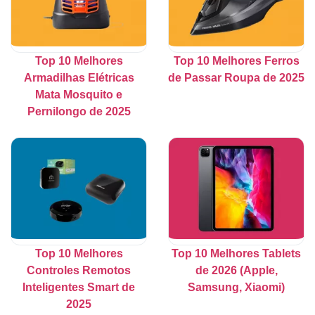
Top 10 Melhores
Top 10 Melhores Ferros
Armadilhas Elétricas
de Passar Roupa de 2025
Mata Mosquito e
Pernilongo de 2025
Top 10 Melhores
Top 10 Melhores Tablets
Controles Remotos
de 2026 (Apple,
Inteligentes Smart de
Samsung, Xiaomi)
2025