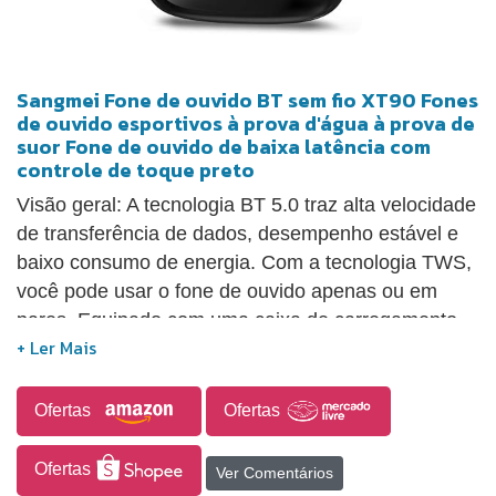
Sangmei Fone de ouvido BT sem fio XT90 Fones
de ouvido esportivos à prova d'água à prova de
suor Fone de ouvido de baixa latência com
controle de toque preto
Visão geral: A tecnologia BT 5.0 traz alta velocidade
de transferência de dados, desempenho estável e
baixo consumo de energia. Com a tecnologia TWS,
você pode usar o fone de ouvido apenas ou em
pares. Equipado com uma caixa de carregamento
de 300mAh para carregar os fones de ouvido. O
microfone embutido oferece um som mais nítido e
realista. Isso trará a você uma experiência de
Ofertas
Ofertas
usuário perfeita. Características: A tecnologia BT
5.0 garante maior velocidade de transferência de
Ofertas
Ver Comentários
dados, conexão estável e rápida e baixo consumo