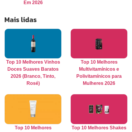
Em 2026
Mais lidas
Top 10 Melhores Vinhos
Top 10 Melhores
Doces Suaves Baratos
Multivitamínicos e
2026 (Branco, Tinto,
Polivitamínicos para
Rosé)
Mulheres 2026
Top 10 Melhores
Top 10 Melhores Shakes