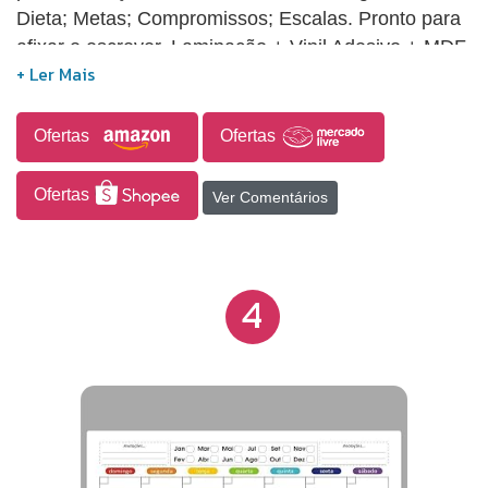
Dieta; Metas; Compromissos; Escalas. Pronto para
afixar e escrever. Laminação + Vinil Adesivo + MDF
3mm. Recomendamos limpeza periódica com
removedor. Acompanha fita dupla face de alta
performance.
Ofertas
Ofertas
Ofertas
Ver Comentários
4