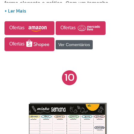
forma elegante e prática. Com um tamanho
generoso de 40x60 cm, este planner é o aliado
perfeito para quem busca eficiência e estilo em
cada detalhe.
Ofertas
Ofertas
Ofertas
Ver Comentários
10