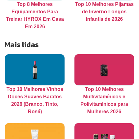
Top 8 Melhores
Top 10 Melhores Pijamas
Equipamentos Para
de Inverno Longos
Treinar HYROX Em Casa
Infantis de 2026
Em 2026
Mais lidas
Top 10 Melhores Vinhos
Top 10 Melhores
Doces Suaves Baratos
Multivitamínicos e
2026 (Branco, Tinto,
Polivitamínicos para
Rosé)
Mulheres 2026