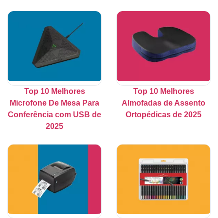
Top 10 Melhores
Top 10 Melhores
Microfone De Mesa Para
Almofadas de Assento
Conferência com USB de
Ortopédicas de 2025
2025