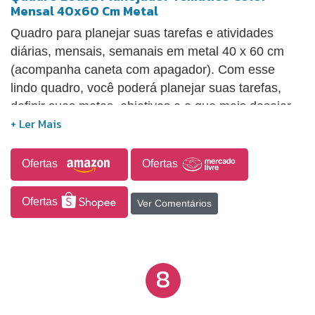
Mensal 40x60 Cm Metal
Quadro para planejar suas tarefas e atividades
diárias, mensais, semanais em metal 40 x 60 cm
(acompanha caneta com apagador). Com esse
lindo quadro, você poderá planejar suas tarefas,
definir suas metas, objetivos e o que mais desejar.
Com a caneta hidrográfica apagável, basta escrever
seus compromissos e quando precisar é só apagar
e começar tudo novamente. Feito em material
Ofertas
Ofertas
resistente, com cores e ilustrações lindas, esse
quadro será permanente e fará parte do seu dia
Ofertas
Ver Comentários
(utilize sempre caneta apropriada).
8