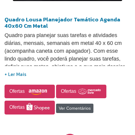
Quadro Lousa Planejador Temático Agenda
40x60 Cm Metal
Quadro para planejar suas tarefas e atividades
diárias, mensais, semanais em metal 40 x 60 cm
(acompanha caneta com apagador). Com esse
lindo quadro, você poderá planejar suas tarefas,
definir suas metas, objetivos e o que mais desejar.
Com a caneta hidrográfica apagável, basta escrever
seus compromissos e quando precisar é só apagar
e começar tudo novamente. Feito em material
Ofertas
Ofertas
resistente, com cores e ilustrações lindas, esse
quadro será permanente e fará parte do seu dia
Ofertas
Ver Comentários
(utilize sempre caneta apropriada).